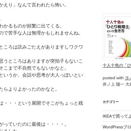
かえり」なんて言われたら怖い。
。
わかるものが頻繁に出てくる。
ので苦手な人は無理かもしれませんね。
ところは読みごたえがありますしワクワ
思うところはありますが突拍子もないこ
十人十色の「
そこまで不自然でもないかなと。
というか、会話や思考が大人っぽいとい
posted with
ヨ
井ノ上 陽一 大蔵
たらよりよかったのかなと。
カテゴリー
は・・・という展開でそこがちょっと残
IKEAで買っ
がっていたのに最後は・・・・。
WordPressブ