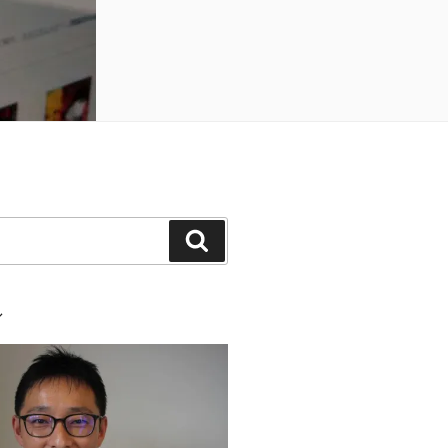
検
索
ル