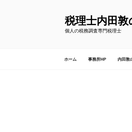
コ
ン
テ
税理士内田敦
ン
個人の税務調査専門税理士
ツ
へ
ス
キ
ホーム
事務所HP
内田敦
ッ
プ