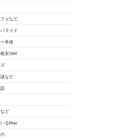
カフェなど
イバライド
ケー本体
格安SIM
ッズ
験談など
小説
スなど
いるMac
もの