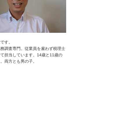
敦です。
税務調査専門。従業員を雇わず税理士
て担当しています。14歳と11歳の
す。両方とも男の子。