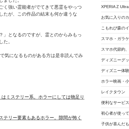
じました。
XPERIA Z Ultra
ごく強い霊能者がでてきて悪霊をやっつ
したが、この作品の結末も何か違うな
お気に入りの
こもれび森の
？」となるのですが、霊とのからみもっ
スマホ・ガラ
した。
スマホ代節約、
ので気になるものがある方は是非読んでみ
ディズニーグ
ディズニー体
ホラー映画・
レイクタウン
」はミステリー系。ホラーにしては物足り
便利なサービ
初心者が使って
ステリー要素もあるホラー。隙間が怖く
子供が喜んだ