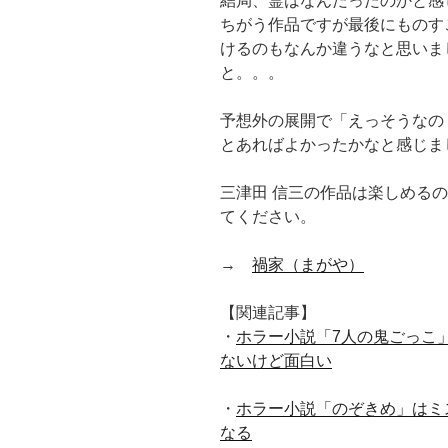
結局、霊はなんだったのかと感
ちがう作品ですが最後にものす
けるのもなんか違うなと思いま
と。。。
予想外の展開で「えっそうなの
とあればよかったかなと感じま
三津田 信三の作品は楽しめる
てください。
→
禍家（まがや）
【関連記事】
・
ホラー小説「7人の鬼ごっこ
ないけど面白い
・
ホラー小説「のぞきめ」はミ
なる