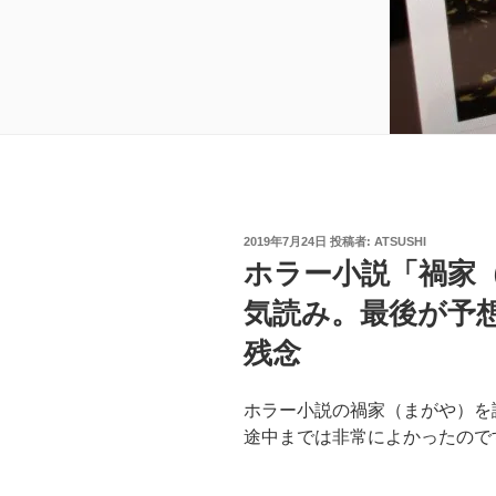
投
2019年7月24日
投稿者:
ATSUSHI
稿
ホラー小説「禍家
日:
気読み。最後が予
残念
ホラー小説の
禍家（まがや）を
途中までは非常によかったので