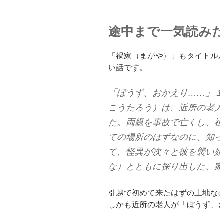
途中まで一気読み
「禍家（まがや）」もタイトル
い話です。
「ぼうず、おかえり……」
こうたろう）は、近所の老
た。両親を事故で亡くし、
ての場所のはずなのに、知
て、怪異が次々と彼を襲い
な）とともに探り出した、
引越で初めて来たはずの土地な
しかも近所の老人が「ぼうず、