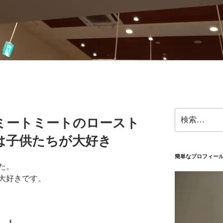
検
ミートミートのロースト
索:
は子供たちが大好き
簡単なプロフィー
た。
大好きです。