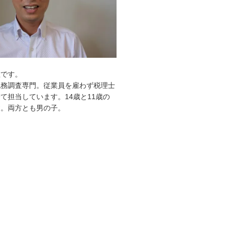
敦です。
税務調査専門。従業員を雇わず税理士
て担当しています。14歳と11歳の
す。両方とも男の子。