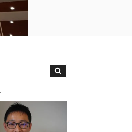
検
索
ル