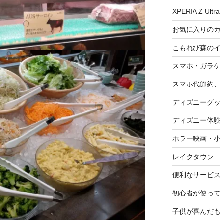
XPERIA Z Ultra
お気に入りの
こもれび森の
スマホ・ガラ
スマホ代節約、
ディズニーグ
ディズニー体
ホラー映画・
レイクタウン
便利なサービ
初心者が使って
子供が喜んだ