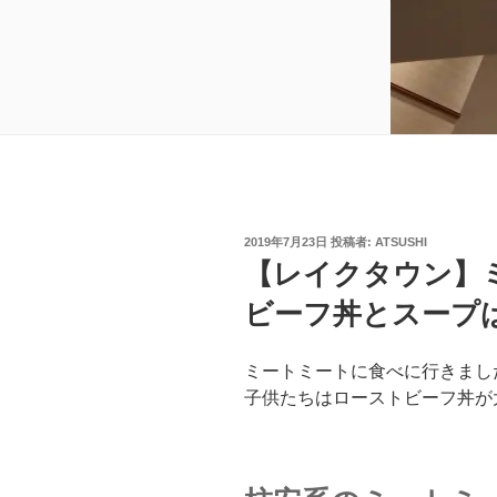
投
2019年7月23日
投稿者:
ATSUSHI
稿
【レイクタウン】
日:
ビーフ丼とスープ
ミートミートに食べに行きまし
子供たちはローストビーフ丼が