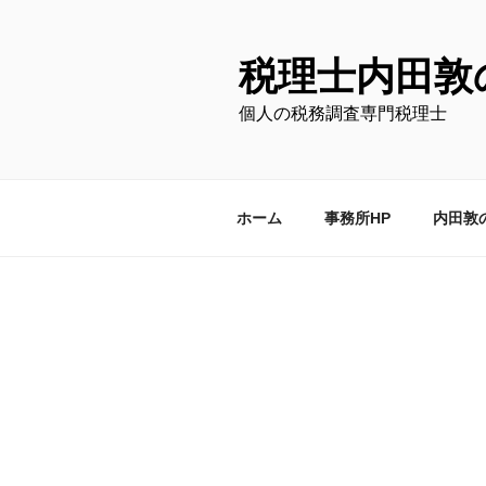
コ
ン
テ
税理士内田敦
ン
個人の税務調査専門税理士
ツ
へ
ス
キ
ホーム
事務所HP
内田敦
ッ
プ