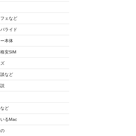
カフェなど
イバライド
ケー本体
格安SIM
ッズ
験談など
小説
スなど
いるMac
もの