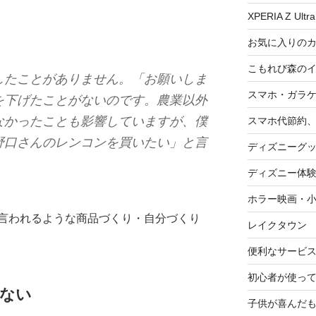
XPERIA Z Ultra
お気に入りの
こもれび森の
したことがありません。「お願いしま
スマホ・ガラ
を下げたことがないのです。農業以外
なかったことも影響していますが、僕
スマホ代節約、
野口さんのレンコンを買いたい」と言
ディズニーグ
ディズニー体
ホラー映画・
言われるような商品づくり・自分づくり
レイクタウン
便利なサービ
初心者が使って
ない
子供が喜んだ