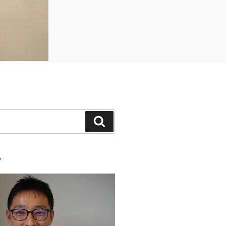
検
索
ル