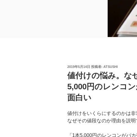
投
2019年5月14日
投稿者:
ATSUSHI
稿
値付けの悩み。な
日:
5,000円のレン
面白い
値付けをいくらにするのかは非
なぜその値段なのか理由を説明
「1本5,000円のレンコンが