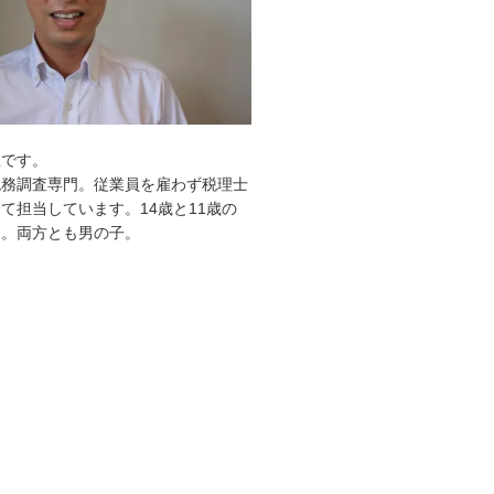
敦です。
税務調査専門。従業員を雇わず税理士
て担当しています。14歳と11歳の
す。両方とも男の子。