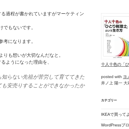
れする過程が書かれていますがマーケティン
けでもないです。
参考になります。
よりも想いが大切なんだなと。
れするようになった理由を、
十人十色の「
も知らない先祖が苦労して育ててきた
posted with
ヨ
井ノ上 陽一 大蔵
ても安売りすることができなかったか
カテゴリー
IKEAで買っ
WordPressブ