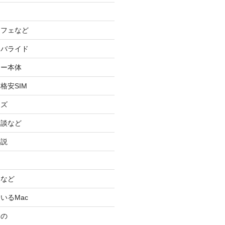
カフェなど
イバライド
ケー本体
格安SIM
ッズ
験談など
小説
スなど
いるMac
もの