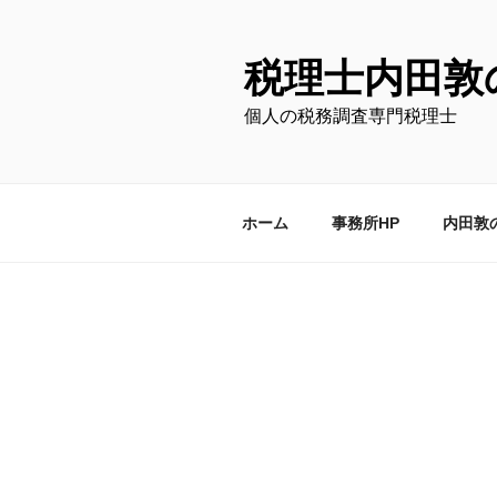
コ
ン
テ
税理士内田敦
ン
個人の税務調査専門税理士
ツ
へ
ス
キ
ホーム
事務所HP
内田敦
ッ
プ