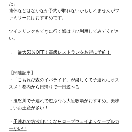
た。
連休などはなかなか予約が取れないかもしれませんがフ
ァミリーにはおすすめです。
ツインリンクもてぎに行く際はぜひ利用してみてくださ
い。
→
最大53％OFF！高級レストランをお得に予約！
【関連記事】
・
「こもれび森のイバライド」が楽しくて子連れにオス
スメ！都内から日帰りで一日遊べる
・
鬼怒川で子連れで遊ぶなら大笹牧場がおすすめ。美味
しいお土産が多い！
・
子連れで筑波山いくならロープウェイよりケーブルカ
ーがいい