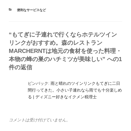
カ
便利なサービスなど
テ
ゴ
リ
ー
“もてぎに子連れで行くならホテルツイン
リンクがおすすめ。森のレストラン
MARCHERNTは地元の食材を使った料理・
本物の蜂の巣のハチミツが美味しい” への1
件の返信
ピンバック:
雨と晴れのツインリンクもてぎに二日
間行ってきた。小さい子連れなら雨でも十分楽しめ
る | ディズニー好きなイクメン税理士
コメントは受け付けていません。