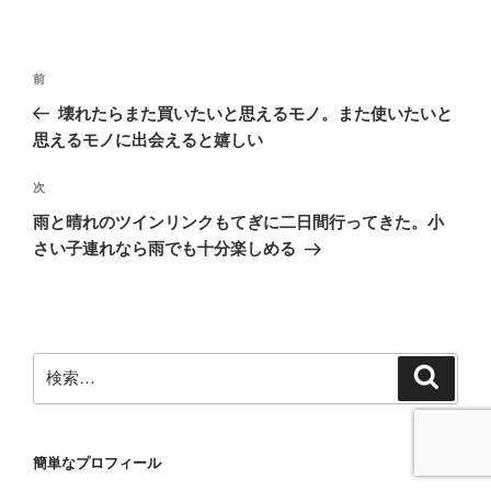
投
前
前
稿
の
壊れたらまた買いたいと思えるモノ。また使いたいと
ナ
投
思えるモノに出会えると嬉しい
ビ
稿
ゲ
次
次
の
ー
雨と晴れのツインリンクもてぎに二日間行ってきた。小
投
シ
さい子連れなら雨でも十分楽しめる
稿
ョ
ン
検
検
索
索:
簡単なプロフィール