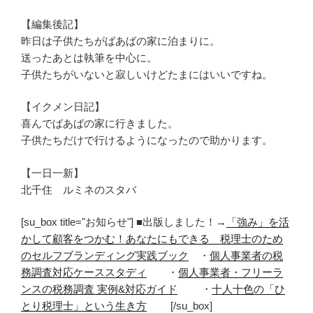
【編集後記】
昨日は子供たちがばあばの家に泊まりに。
送ったあとは執筆を中心に。
子供たちがいないと寂しいけどたまにはいいですね。
【イクメン日記】
喜んでばあばの家に行きました。
子供たちだけで行けるようになったので助かります。
【一日一新】
北千住 ルミネのスタバ
[su_box title="お知らせ"] ■出版しました！→
「強み」を活
かして顧客をつかむ！あなたにもできる 税理士のため
のセルフブランディング実践ブック
・
個人事業者の税
務調査対応ケーススタディ
・
個人事業者・フリーラ
ンスの税務調査 実例&対応ガイド
・
十人十色の「ひ
とり税理士」という生き方
[/su_box]