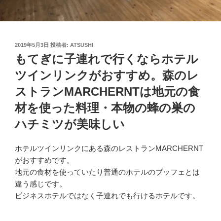
投
2019年5月3日
投稿者:
ATSUSHI
稿
もてぎに子連れで行くならホテル
日:
ツインリンクがおすすめ。森のレ
ストランMARCHERNTは地元の食
材を使った料理・本物の蜂の巣の
ハチミツが美味しい
ホテルツインリンクにある森のレストランMARCHERNT
がおすすめです。
地元の食材を使っていたり普通のホテルのブッフェとは
違う感じです。
ビジネスホテルではなく子連れでも行けるホテルです。