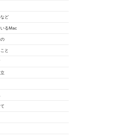
スなど
いるMac
もの
ること
ど
独立
係
いて