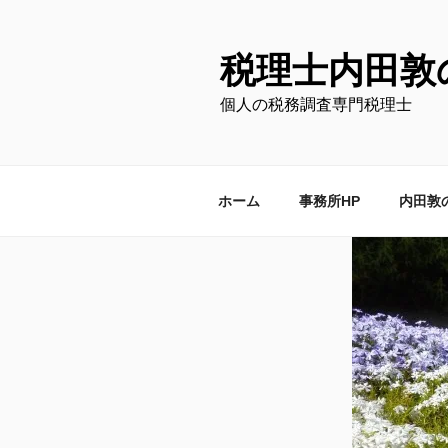
コ
ン
テ
税理士内田敦
ン
個人の税務調査専門税理士
ツ
へ
ス
キ
ホーム
事務所HP
内田敦
ッ
プ