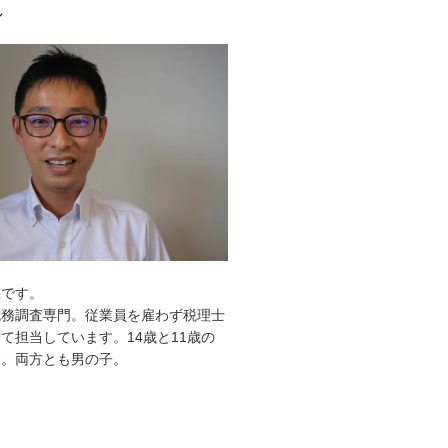
ル
敦です。
税務調査専門。従業員を雇わず税理士
て担当しています。14歳と11歳の
す。両方とも男の子。