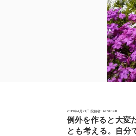
投
2019年4月21日
投稿者:
ATSUSHI
稿
例外を作ると大変
日:
とも考える。自分