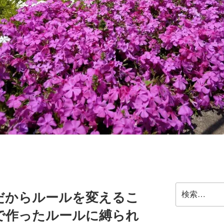
検
だからルールを変えるこ
索:
で作ったルールに縛られ