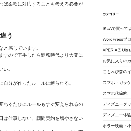
れば柔軟に対応することも考える必要が
カテゴリー
IKEAで買っ
違う
WordPressブ
なと感じています。
XPERIA Z Ultra
ますので下手したら勤務時代より大変に
お気に入りの
いい。
こもれび森の
スマホ・ガラ
に自分が作ったルールに縛られる。
スマホ代節約、
ディズニーグ
変わるたびにルールもすぐ変えられるの
ディズニー体
日は仕事しない、顧問契約を増やさない
ホラー映画・