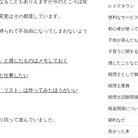
なることもありえますが今のところは変
レイクタウン
変更はその都度しています。
便利なサービ
初心者が使って
縛られて不自由になってしまわないよう
子供が喜んだ
子育てに関す
」と感じたものはメモしておく
感じたことな
税理士として
と仕事したい
税理士業務
「リスト」は作ってみたほうがいい
税理士試験関
税金関係につ
り回って遊んでいました。
節約など
良かった本