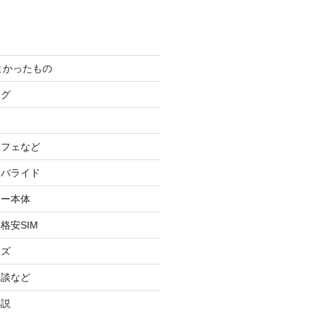
てよかったもの
ログ
カフェなど
イバライド
ケー本体
格安SIM
ッズ
験談など
小説