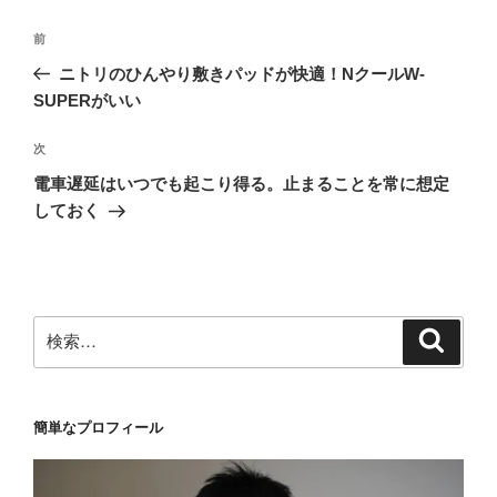
投
前
前
稿
の
ニトリのひんやり敷きパッドが快適！NクールW-
ナ
投
SUPERがいい
ビ
稿
ゲ
次
次
の
ー
電車遅延はいつでも起こり得る。止まることを常に想定
投
シ
しておく
稿
ョ
ン
検
検
索
索:
簡単なプロフィール