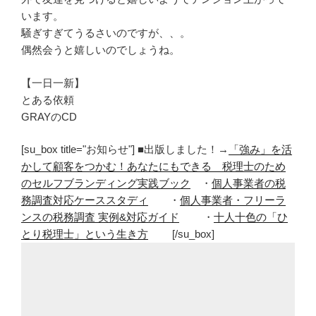
います。
騒ぎすぎてうるさいのですが、、。
偶然会うと嬉しいのでしょうね。
【一日一新】
とある依頼
GRAYのCD
[su_box title="お知らせ"] ■出版しました！→
「強み」を活
かして顧客をつかむ！あなたにもできる 税理士のため
のセルフブランディング実践ブック
・
個人事業者の税
務調査対応ケーススタディ
・
個人事業者・フリーラ
ンスの税務調査 実例&対応ガイド
・
十人十色の「ひ
とり税理士」という生き方
[/su_box]