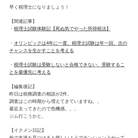
早く税理士になりましょう！
【関連記事】
・
税理士試験体験記【死ぬ気でやった所得税法】
・
オリンピックは4年に一度。税理士試験は年一回。次の
チャンスを生かすことを考える
・
税理士試験は受験しないと合格できない。受験するこ
とを最優先に考える
【編集後記】
昨日は税務調査の相談が2件。
調査はこの時期から増えてきていますね。。
最近太ってきたので危機感。。。
ジム行こうかと。
【イクメン日記】
外で友達を見つけると嬉しいようでテンション上がって