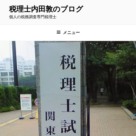
コ
税理士内田敦のブログ
ン
個人の税務調査専門税理士
テ
ン
ツ
メニュー
へ
ス
キ
ッ
プ