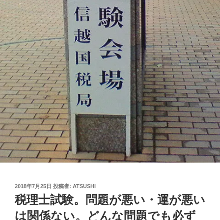
投
2018年7月25日
投稿者:
ATSUSHI
稿
税理士試験。問題が悪い・運が悪い
日:
は関係ない。どんな問題でも必ず