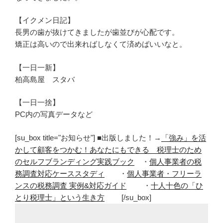
【イクメン日記】
長男の歯が抜けてきましたが歯並びが心配です。
矯正は高いので出来ればしなくて済めばいいなと。
【一日一新】
柏高島屋 スタバ
【一日一捨】
PC内の写真データなど
[su_box title="お知らせ"] ■出版しました！→
「強み」を活
かして顧客をつかむ！あなたにもできる 税理士のため
のセルフブランディング実践ブック
・
個人事業者の税
務調査対応ケーススタディ
・
個人事業者・フリーラ
ンスの税務調査 実例&対応ガイド
・
十人十色の「ひ
とり税理士」という生き方
[/su_box]