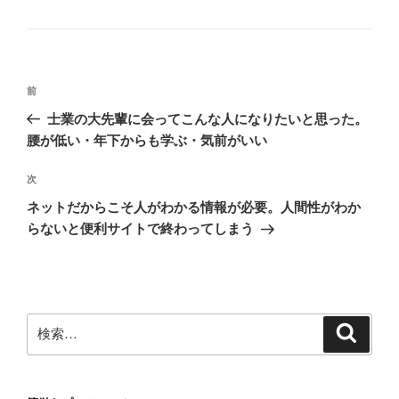
テ
ゴ
リ
ー
投
前
前
稿
の
士業の大先輩に会ってこんな人になりたいと思った。
ナ
投
腰が低い・年下からも学ぶ・気前がいい
ビ
稿
ゲ
次
次
の
ー
ネットだからこそ人がわかる情報が必要。人間性がわか
投
シ
らないと便利サイトで終わってしまう
稿
ョ
ン
検
検
索
索: