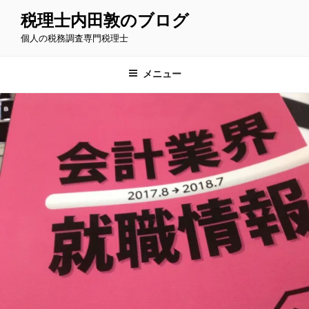
コ
税理士内田敦のブログ
ン
個人の税務調査専門税理士
テ
ン
ツ
メニュー
へ
ス
キ
ッ
プ