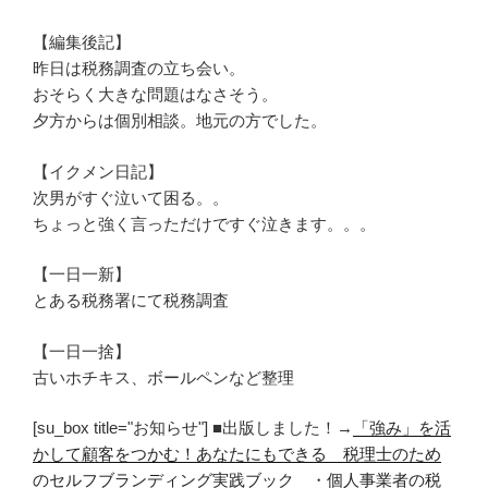
【編集後記】
昨日は税務調査の立ち会い。
おそらく大きな問題はなさそう。
夕方からは個別相談。地元の方でした。
【イクメン日記】
次男がすぐ泣いて困る。。
ちょっと強く言っただけですぐ泣きます。。。
【一日一新】
とある税務署にて税務調査
【一日一捨】
古いホチキス、ボールペンなど整理
[su_box title="お知らせ"] ■出版しました！→
「強み」を活
かして顧客をつかむ！あなたにもできる 税理士のため
のセルフブランディング実践ブック
・
個人事業者の税