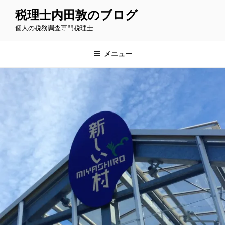
コ
税理士内田敦のブログ
ン
個人の税務調査専門税理士
テ
ン
ツ
メニュー
へ
ス
キ
ッ
プ