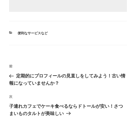
カ
便利なサービスなど
テ
ゴ
リ
ー
投
前
前
稿
の
定期的にプロフィールの見直しをしてみよう！古い情
ナ
投
報になっていませんか？
ビ
稿
ゲ
次
次
の
ー
子連れカフェでケーキ食べるならドトールが安い！さつ
投
シ
まいものタルトが美味しい
稿
ョ
ン