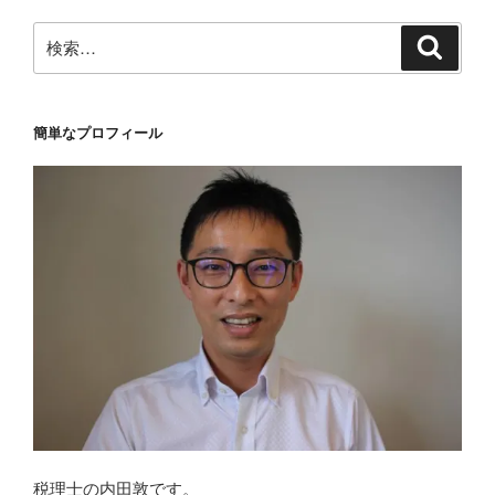
検
検
索
索:
簡単なプロフィール
税理士の内田敦です。