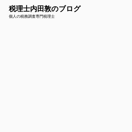
コ
税理士内田敦のブログ
ン
個人の税務調査専門税理士
テ
ン
ツ
へ
ス
キ
ッ
プ