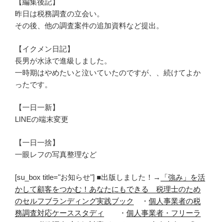
【編集後記】
昨日は税務調査の立会い。
その後、他の調査案件の追加資料など提出。
【イクメン日記】
長男が水泳で進級しました。
一時期はやめたいと泣いていたのですが、、続けてよか
ったです。
【一日一新】
LINEの端末変更
【一日一捨】
一眼レフの写真整理など
[su_box title="お知らせ"] ■出版しました！→
「強み」を活
かして顧客をつかむ！あなたにもできる 税理士のため
のセルフブランディング実践ブック
・
個人事業者の税
務調査対応ケーススタディ
・
個人事業者・フリーラ