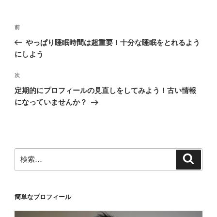
投
前
前
稿
の
やっぱり睡眠時間は超重要！十分な睡眠をとれるよう
ナ
投
にしよう
ビ
稿
ゲ
次
次
の
ー
定期的にプロフィールの見直しをしてみよう！古い情報
投
シ
になっていませんか？
稿
ョ
ン
検
検
索
索:
簡単なプロフィール