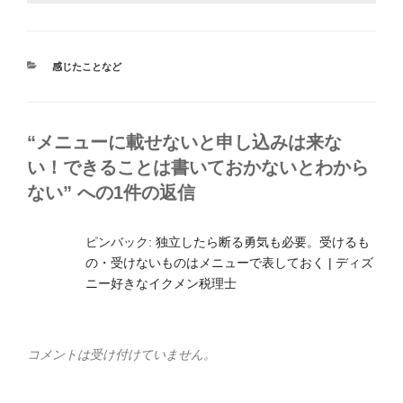
カ
感じたことなど
テ
ゴ
リ
ー
“メニューに載せないと申し込みは来な
い！できることは書いておかないとわから
ない” への1件の返信
ピンバック:
独立したら断る勇気も必要。受けるも
の・受けないものはメニューで表しておく | ディズ
ニー好きなイクメン税理士
コメントは受け付けていません。