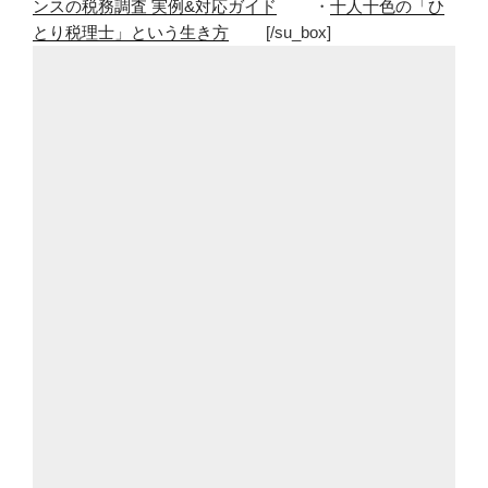
ンスの税務調査 実例&対応ガイド
・
十人十色の「ひ
とり税理士」という生き方
[/su_box]