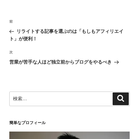
リ
ー
投
前
前
稿
の
リライトする記事を選ぶのは「もしもアフィリエイ
ナ
投
ト」が便利！
ビ
稿
ゲ
次
次
の
ー
営業が苦手な人ほど独立前からブログをやるべき
投
シ
稿
ョ
ン
検
検
索
索:
簡単なプロフィール