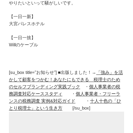
やりたいといって騒がしいです。
【一日一新】
大宮パレスホテル
【一日一捨】
Willのケーブル
[su_box title="お知らせ"] ■出版しました！→
「強み」を活
かして顧客をつかむ！あなたにもできる 税理士のため
のセルフブランディング実践ブック
・
個人事業者の税
務調査対応ケーススタディ
・
個人事業者・フリーラ
ンスの税務調査 実例&対応ガイド
・
十人十色の「ひ
とり税理士」という生き方
[/su_box]