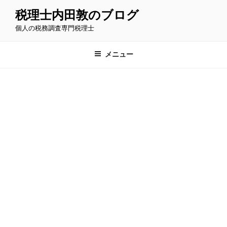
コ
税理士内田敦のブログ
ン
個人の税務調査専門税理士
テ
ン
ツ
メニュー
へ
ス
キ
ッ
プ