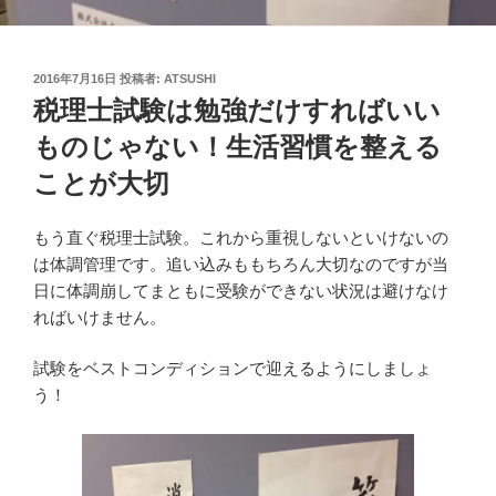
投
2016年7月16日
投稿者:
ATSUSHI
稿
税理士試験は勉強だけすればいい
日:
ものじゃない！生活習慣を整える
ことが大切
もう直ぐ税理士試験。これから重視しないといけないの
は体調管理です。追い込みももちろん大切なのですが当
日に体調崩してまともに受験ができない状況は避けなけ
ればいけません。
試験をベストコンディションで迎えるようにしましょ
う！