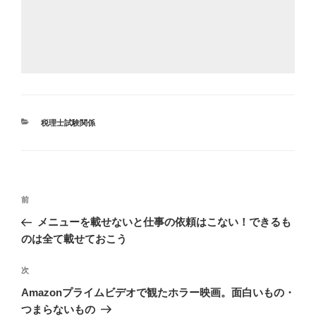
カ
税理士試験関係
テ
ゴ
リ
ー
投
前
前
稿
の
メニューを載せないと仕事の依頼はこない！できるも
ナ
投
のは全て載せておこう
ビ
稿
ゲ
次
次
の
ー
Amazonプライムビデオで観たホラー映画。面白いもの・
投
シ
つまらないもの