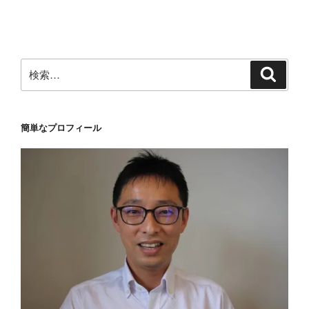
稿
ョ
ン
検
検
索
索:
簡単なプロフィール