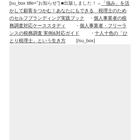
[su_box title="お知らせ"] ■出版しました！→
「強み」を活
かして顧客をつかむ！あなたにもできる 税理士のため
のセルフブランディング実践ブック
・
個人事業者の税
務調査対応ケーススタディ
・
個人事業者・フリーラ
ンスの税務調査 実例&対応ガイド
・
十人十色の「ひ
とり税理士」という生き方
[/su_box]