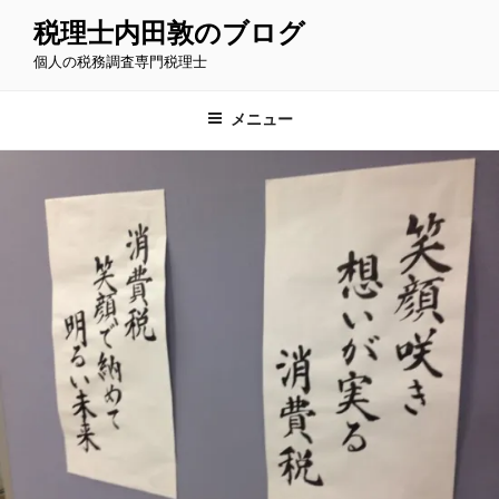
コ
税理士内田敦のブログ
ン
個人の税務調査専門税理士
テ
ン
ツ
メニュー
へ
ス
キ
ッ
プ