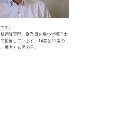
敦です。
税務調査専門。従業員を雇わず税理士
て担当しています。14歳と11歳の
す。両方とも男の子。