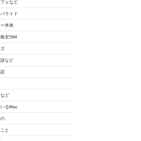
カフェなど
イバライド
ケー本体
格安SIM
ッズ
験談など
小説
スなど
いるMac
もの
ること