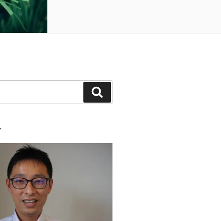
検
索
ル