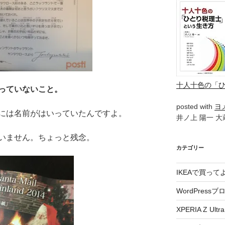
十人十色の「
っていないこと。
posted with
ヨ
には名前がはいっていたんですよ。
井ノ上 陽一 大蔵
いません。ちょっと残念。
カテゴリー
IKEAで買っ
WordPressブ
XPERIA Z Ultra