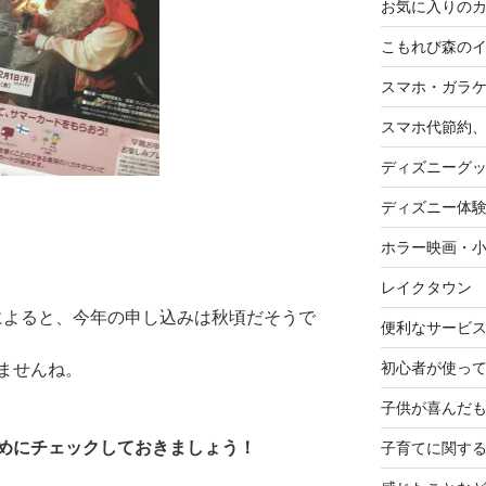
お気に入りの
こもれび森の
スマホ・ガラ
スマホ代節約、
ディズニーグ
ディズニー体
ホラー映画・
レイクタウン
によると、今年の申し込みは秋頃だそうで
便利なサービ
初心者が使って
ませんね。
子供が喜んだ
めにチェックしておきましょう！
子育てに関す