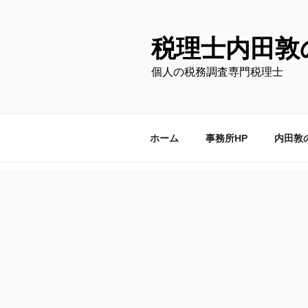
コ
ン
テ
税理士内田敦
ン
個人の税務調査専門税理士
ツ
へ
ス
キ
ホーム
事務所HP
内田敦
ッ
プ