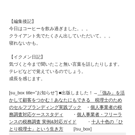
【編集後記】
今日はコーヒーを飲み過ぎました。。。
クライアント先でたくさん出していただいて。。。
寝れないかも。
【イクメン日記】
気づくと今まで聞いたこと無い言葉を話したりします。
テレビなどで覚えているのでしょう。
成長を感じます。
[su_box title="お知らせ"] ■出版しました！→
「強み」を活
かして顧客をつかむ！あなたにもできる 税理士のため
のセルフブランディング実践ブック
・
個人事業者の税
務調査対応ケーススタディ
・
個人事業者・フリーラ
ンスの税務調査 実例&対応ガイド
・
十人十色の「ひ
とり税理士」という生き方
[/su_box]