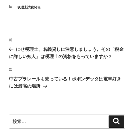
カ
税理士試験関係
テ
ゴ
リ
ー
投
前
前
稿
の
にせ税理士、名義貸しに注意しましょう。その「税金
ナ
投
に詳しい知人」は税理士の資格をもっていますか？
ビ
稿
ゲ
次
次
の
ー
中古プラレールも売っている！ポポンデッタは電車好き
投
シ
には最高の場所
稿
ョ
ン
検
検
索
索: