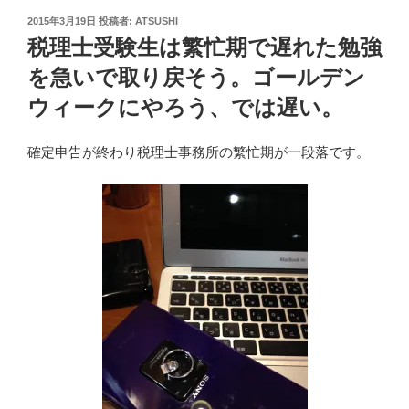
投
2015年3月19日
投稿者:
ATSUSHI
稿
税理士受験生は繁忙期で遅れた勉強
日:
を急いで取り戻そう。ゴールデン
ウィークにやろう、では遅い。
確定申告が終わり税理士事務所の繁忙期が一段落です。