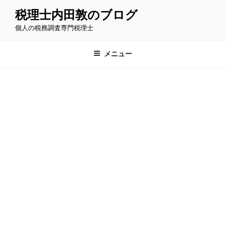
コ
税理士内田敦のブログ
ン
個人の税務調査専門税理士
テ
ン
ツ
メニュー
へ
ス
キ
ッ
プ