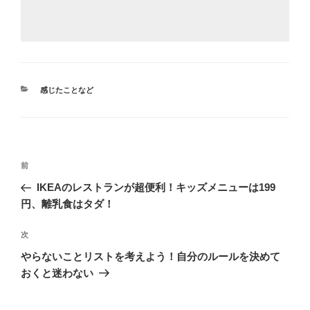
カ
感じたことなど
テ
ゴ
リ
ー
投
前
前
稿
の
IKEAのレストランが超便利！キッズメニューは199
ナ
投
円、離乳食はタダ！
ビ
稿
ゲ
次
次
の
ー
やらないことリストを考えよう！自分のルールを決めて
投
シ
おくと迷わない
稿
ョ