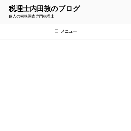
コ
税理士内田敦のブログ
ン
個人の税務調査専門税理士
テ
ン
ツ
メニュー
へ
ス
キ
ッ
プ