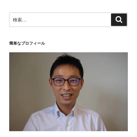
ン
検
検
索
索:
簡単なプロフィール