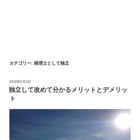
カテゴリー:
税理士として独立
投
2016年2月2日
稿
独立して改めて分かるメリットとデメリッ
日:
ト