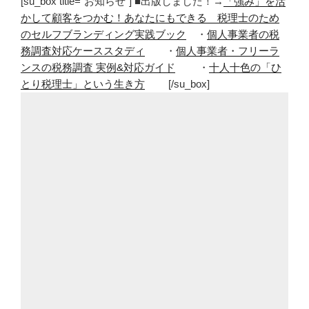
[su_box title="お知らせ"] ■出版しました！→
「強み」を活
し
かして顧客をつかむ！あなたにもできる 税理士のため
て
のセルフブランディング実践ブック
・
個人事業者の税
改
務調査対応ケーススタディ
・
個人事業者・フリーラ
め
ンスの税務調査 実例&対応ガイド
・
十人十色の「ひ
て
とり税理士」という生き方
[/su_box]
分
か
る
メ
リ
ッ
ト
と
デ
メ
リ
ッ
ト”
の