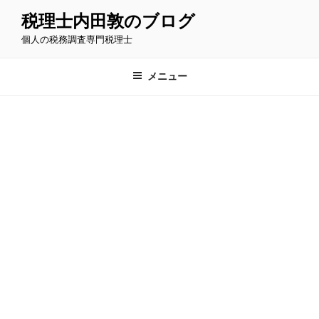
コ
税理士内田敦のブログ
ン
個人の税務調査専門税理士
テ
ン
ツ
メニュー
へ
ス
キ
ッ
プ