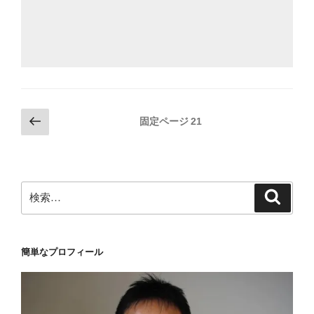
投
前
固定ページ
21
の
稿
ペ
の
ー
ペ
ジ
検
検
ー
索
索:
ジ
送
簡単なプロフィール
り