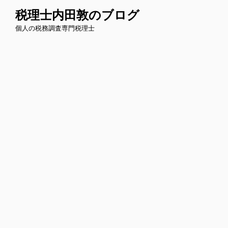
コ
税理士内田敦のブログ
ン
個人の税務調査専門税理士
テ
ン
ツ
へ
ス
キ
ッ
プ