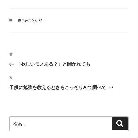
カ
感じたことなど
テ
ゴ
リ
ー
投
前
前
稿
の
「欲しいモノある？」と聞かれても
ナ
投
ビ
稿
次
次
ゲ
の
子供に勉強を教えるときもこっそりAIで調べて
投
ー
稿
シ
ョ
ン
検
検
索
索: