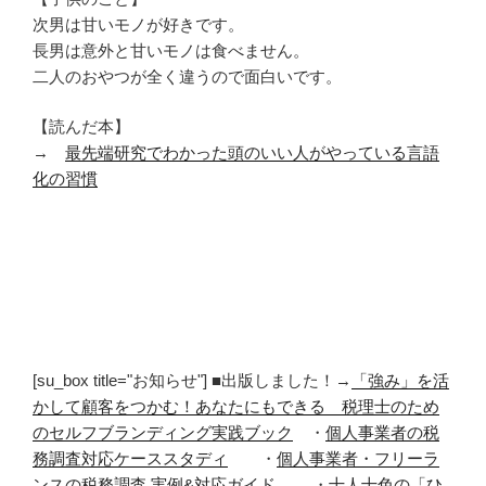
次男は甘いモノが好きです。
長男は意外と甘いモノは食べません。
二人のおやつが全く違うので面白いです。
【読んだ本】
→
最先端研究でわかった頭のいい人がやっている言語
化の習慣
[su_box title="お知らせ"] ■出版しました！→
「強み」を活
かして顧客をつかむ！あなたにもできる 税理士のため
のセルフブランディング実践ブック
・
個人事業者の税
務調査対応ケーススタディ
・
個人事業者・フリーラ
ンスの税務調査 実例&対応ガイド
・
十人十色の「ひ