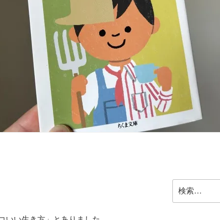
検
索:
コいい生き方」とありました。