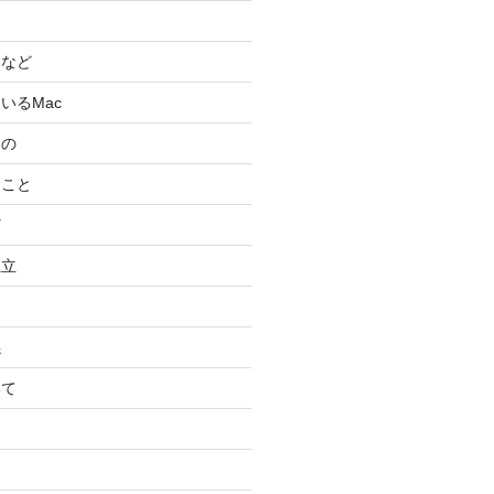
スなど
いるMac
もの
ること
ど
独立
係
いて