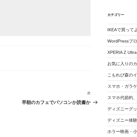
カテゴリー
IKEAで買っ
WordPressブ
XPERIA Z Ultra
お気に入りの
こもれび森の
スマホ・ガラ
次
次
スマホ代節約、
の
早朝のカフェでパソコンか読書か
投
ディズニーグ
稿
ディズニー体
ホラー映画・