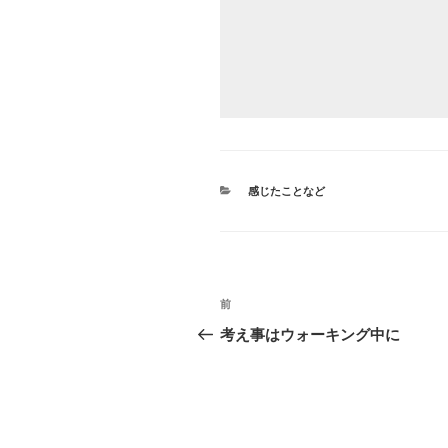
カ
感じたことなど
テ
ゴ
リ
ー
投
前
前
稿
の
考え事はウォーキング中に
投
ナ
稿
ビ
ゲ