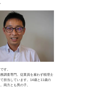
ル
敦です。
税務調査専門。従業員を雇わず税理士
て担当しています。14歳と11歳の
す。両方とも男の子。