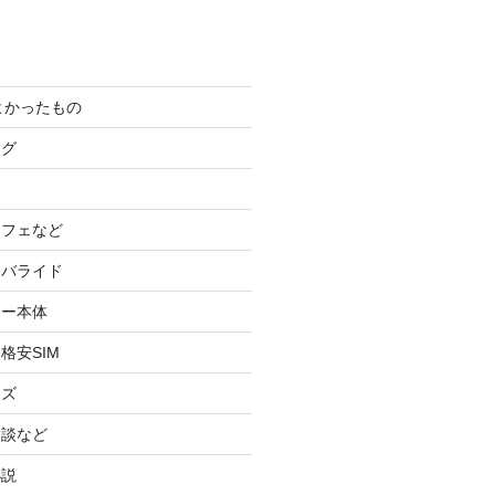
てよかったもの
ログ
カフェなど
イバライド
ケー本体
格安SIM
ッズ
験談など
小説