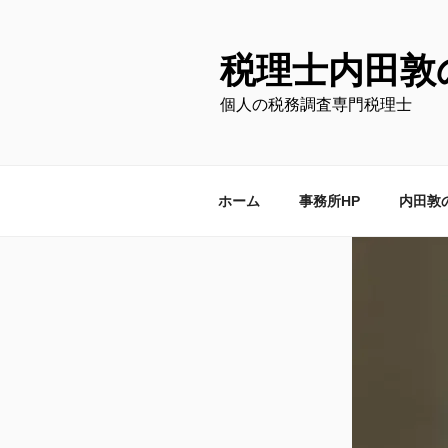
コ
ン
テ
税理士内田敦
ン
個人の税務調査専門税理士
ツ
へ
ス
キ
ホーム
事務所HP
内田敦
ッ
プ