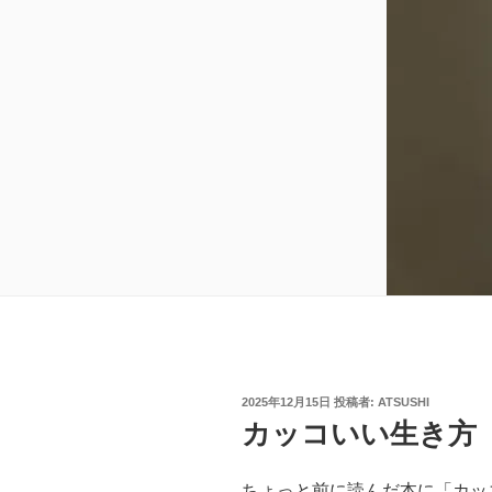
投
2025年12月15日
投稿者:
ATSUSHI
稿
カッコいい生き方
日:
ちょっと前に読んだ本に「カッ