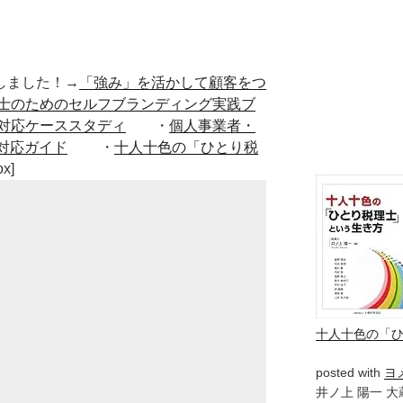
■出版しました！→
「強み」を活かして顧客をつ
士のためのセルフブランディング実践ブ
対応ケーススタディ
・
個人事業者・
対応ガイド
・
十人十色の「ひとり税
ox]
十人十色の「
posted with
ヨ
井ノ上 陽一 大蔵