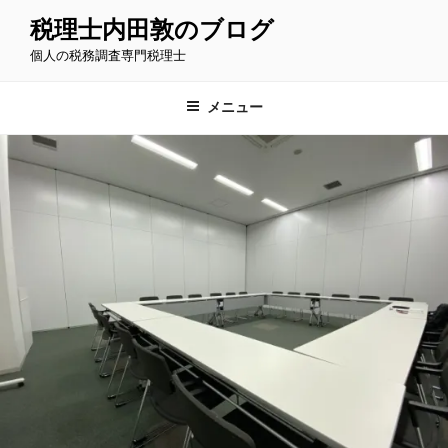
コ
税理士内田敦のブログ
ン
個人の税務調査専門税理士
テ
ン
ツ
メニュー
へ
ス
キ
ッ
プ