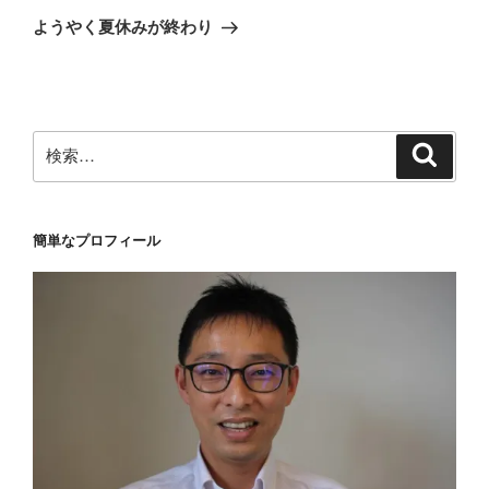
ゲ
の
ようやく夏休みが終わり
投
ー
稿
シ
ョ
ン
検
検
索
索:
簡単なプロフィール