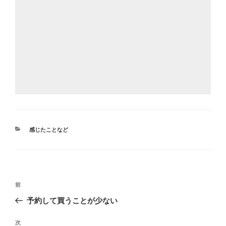
カ
感じたことなど
テ
ゴ
リ
ー
投
前
前
稿
の
予約して買うことが少ない
ナ
投
ビ
稿
次
次