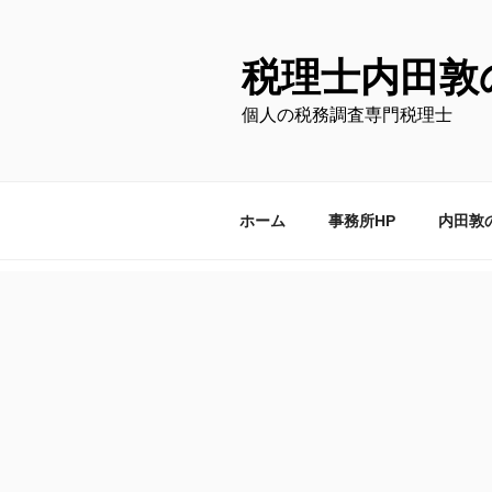
コ
ン
テ
税理士内田敦
ン
個人の税務調査専門税理士
ツ
へ
ス
キ
ホーム
事務所HP
内田敦
ッ
プ