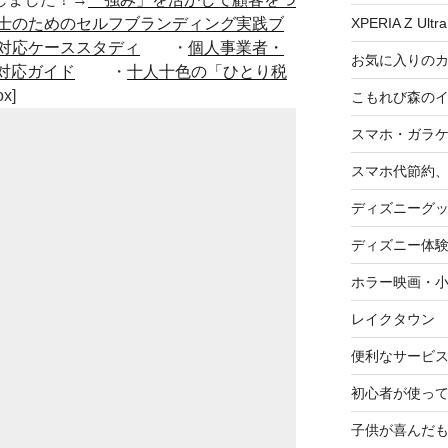
XPERIA Z Ultra
士のためのセルフブランディング実践ブ
対応ケーススタディ
・
個人事業者・
お気に入りの
対応ガイド
・
十人十色の「ひとり税
ox]
こもれび森の
スマホ・ガラ
スマホ代節約、
ディズニーグ
ディズニー体
ホラー映画・
レイクタウン
便利なサービ
初心者が使って
子供が喜んだ