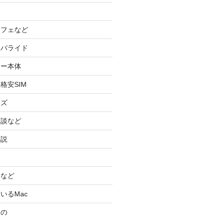
カフェなど
イバライド
ケー本体
格安SIM
ッズ
験談など
小説
スなど
いるMac
もの