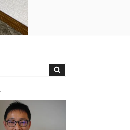
検
索
ル