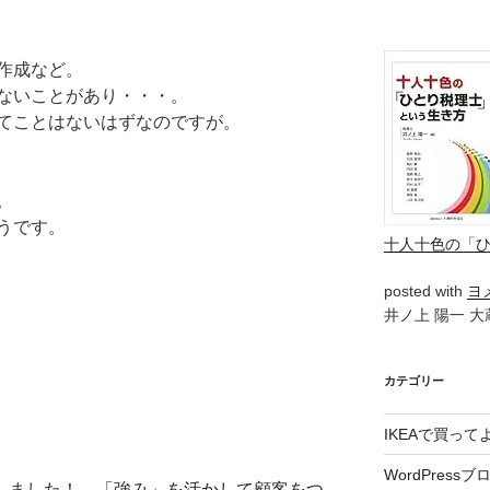
作成など。
ないことがあり・・・。
てことはないはずなのですが。
。
うです。
十人十色の「
posted with
ヨ
井ノ上 陽一 大蔵
カテゴリー
IKEAで買っ
WordPressブ
■出版しました！→
「強み」を活かして顧客をつ