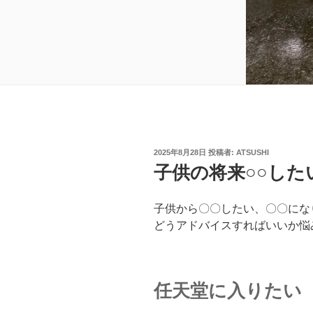
投
2025年8月28日
投稿者:
ATSUSHI
稿
子供の将来○○した
日:
子供から〇〇したい、〇〇にな
どうアドバイスすればいいか悩
任天堂に入りたい