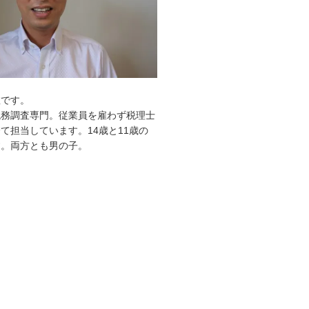
敦です。
税務調査専門。従業員を雇わず税理士
て担当しています。14歳と11歳の
す。両方とも男の子。