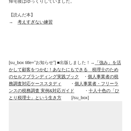
帰宅後はゆっくりしていました。
【読んだ本】
→
考えすぎない練習
[su_box title="お知らせ"] ■出版しました！→
「強み」を活
かして顧客をつかむ！あなたにもできる 税理士のため
のセルフブランディング実践ブック
・
個人事業者の税
務調査対応ケーススタディ
・
個人事業者・フリーラ
ンスの税務調査 実例&対応ガイド
・
十人十色の「ひ
とり税理士」という生き方
[/su_box]