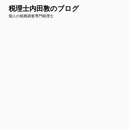
コ
税理士内田敦のブログ
ン
個人の税務調査専門税理士
テ
ン
ツ
へ
ス
キ
ッ
プ