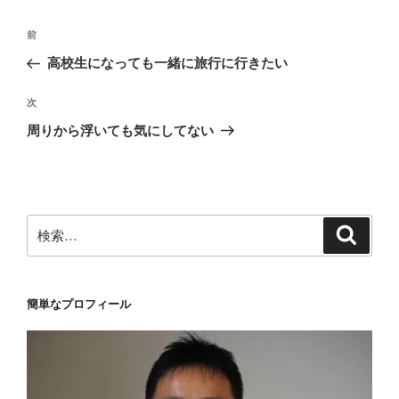
ー
投
前
前
稿
の
高校生になっても一緒に旅行に行きたい
ナ
投
ビ
稿
次
次
ゲ
の
周りから浮いても気にしてない
投
ー
稿
シ
ョ
ン
検
検
索
索:
簡単なプロフィール