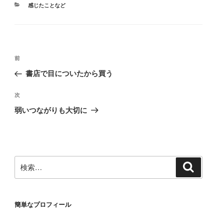
カ
感じたことなど
テ
ゴ
リ
ー
投
前
前
稿
の
書店で目についたから買う
ナ
投
ビ
稿
次
次
ゲ
の
弱いつながりも大切に
投
ー
稿
シ
ョ
ン
検
検
索
索:
簡単なプロフィール