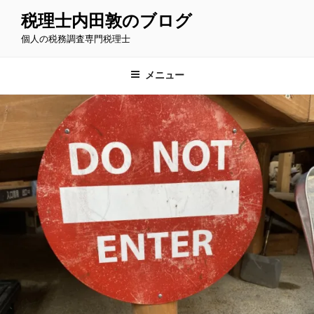
コ
税理士内田敦のブログ
ン
個人の税務調査専門税理士
テ
ン
ツ
メニュー
へ
ス
キ
ッ
プ