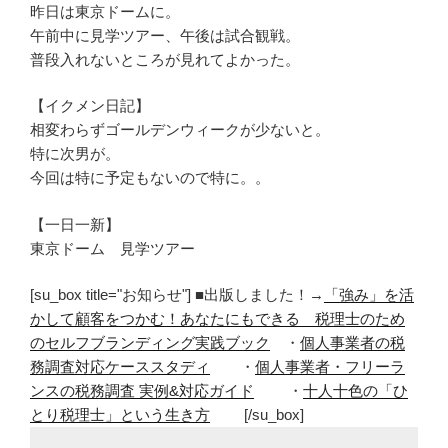
昨日は東京ドームに。
午前中に見学ツアー、午後は試合観戦。
普段入れないところが見れてよかった。
【イクメン日記】
相変わらずゴールデンウィークが少ないと。
特に次男が。
今回は特に予定もないので特に。。
【一日一新】
東京ドーム 見学ツアー
[su_box title="お知らせ"] ■出版しました！→
「強み」を活
かして顧客をつかむ！あなたにもできる 税理士のため
のセルフブランディング実践ブック
・
個人事業者の税
務調査対応ケーススタディ
・
個人事業者・フリーラ
ンスの税務調査 実例&対応ガイド
・
十人十色の「ひ
とり税理士」という生き方
[/su_box]