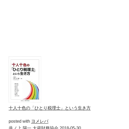
十人十色の「ひとり税理士」という生き方
posted with
ヨメレバ
井ノ上 陽一 大蔵財務協会 2018-05-30