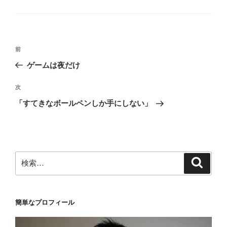
テ
ゴ
リ
ー
投
前
前
稿
の
ゲームは夜だけ
ナ
投
ビ
稿
次
次
ゲ
の
「すてきなボールペンしか手にしない」
投
ー
稿
シ
ョ
ン
検
検
索
索:
簡単なプロフィール