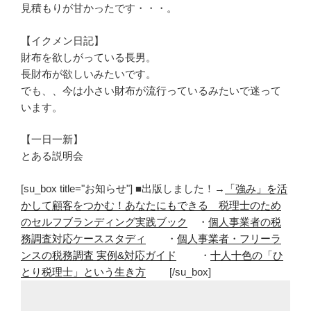
見積もりが甘かったです・・・。
【イクメン日記】
財布を欲しがっている長男。
長財布が欲しいみたいです。
でも、、今は小さい財布が流行っているみたいで迷って
います。
【一日一新】
とある説明会
[su_box title="お知らせ"] ■出版しました！→
「強み」を活
かして顧客をつかむ！あなたにもできる 税理士のため
のセルフブランディング実践ブック
・
個人事業者の税
務調査対応ケーススタディ
・
個人事業者・フリーラ
ンスの税務調査 実例&対応ガイド
・
十人十色の「ひ
とり税理士」という生き方
[/su_box]