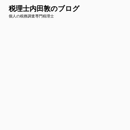
コ
税理士内田敦のブログ
ン
個人の税務調査専門税理士
テ
ン
ツ
へ
ス
キ
ッ
プ