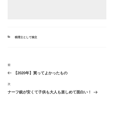
カ
税理士として独立
テ
ゴ
リ
ー
投
前
前
稿
の
【2020年】買ってよかったもの
ナ
投
ビ
稿
次
次
ゲ
の
ナーフ銃が安くて子供も大人も楽しめて面白い！
投
ー
稿
シ
ョ