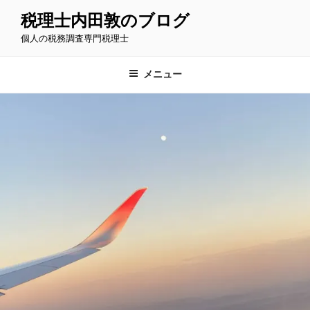
コ
税理士内田敦のブログ
ン
個人の税務調査専門税理士
テ
ン
ツ
メニュー
へ
ス
キ
ッ
プ