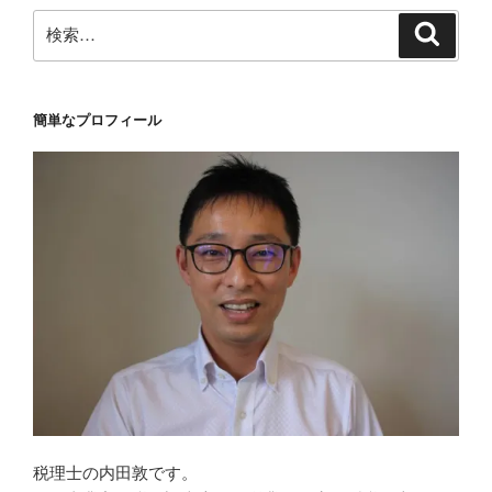
ン
検
検
索
索:
簡単なプロフィール
税理士の内田敦です。