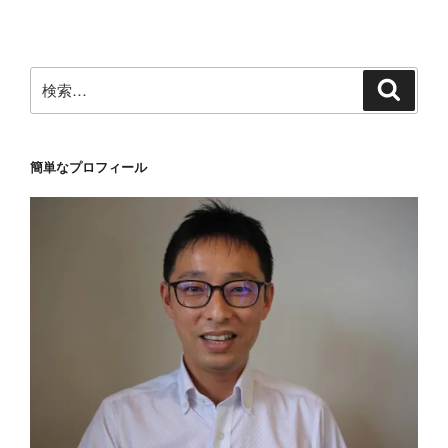
ョ
ン
検
検
索
索:
簡単なプロフィール