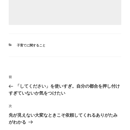
カ
子育てに関すること
テ
ゴ
リ
ー
投
前
前
稿
の
「してください」を使いすぎ。自分の都合を押し付け
ナ
投
すぎていないか気をつけたい
ビ
稿
ゲ
次
次
の
ー
先が見えない大変なときこそ依頼してくれるありがたみ
投
シ
がわかる
稿