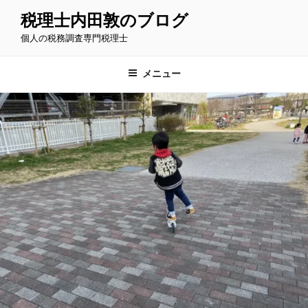
コ
税理士内田敦のブログ
ン
個人の税務調査専門税理士
テ
ン
ツ
メニュー
へ
ス
キ
ッ
プ