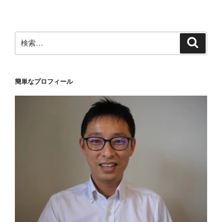
ン
検
検
索
索:
簡単なプロフィール