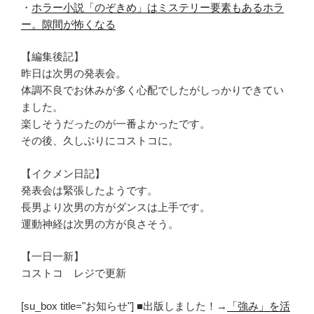
・
ホラー小説「のぞきめ」はミステリー要素もあるホラ
ー。隙間が怖くなる
【編集後記】
昨日は次男の発表会。
体調不良でお休みが多く心配でしたがしっかりできてい
ました。
楽しそうだったのが一番よかったです。
その後、久しぶりにコストコに。
【イクメン日記】
発表会は緊張したようです。
長男より次男の方がダンスは上手です。
運動神経は次男の方が良さそう。
【一日一新】
コストコ レジで更新
[su_box title="お知らせ"] ■出版しました！→
「強み」を活