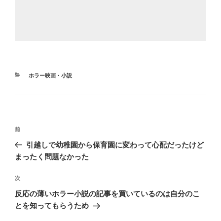
カ
ホラー映画・小説
テ
ゴ
リ
ー
投
前
前
稿
の
引越しで幼稚園から保育園に変わって心配だったけど
ナ
投
まったく問題なかった
ビ
稿
ゲ
次
次
の
ー
反応の薄いホラー小説の記事を買いているのは自分のこ
投
シ
とを知ってもらうため
稿
ョ