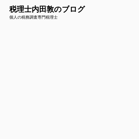
コ
税理士内田敦のブログ
ン
個人の税務調査専門税理士
テ
ン
ツ
へ
ス
キ
ッ
プ