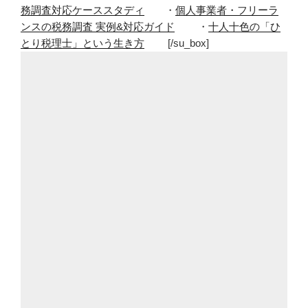
務調査対応ケーススタディ
・
個人事業者・フリーラ
づ
ンスの税務調査 実例&対応ガイド
・
十人十色の「ひ
か
とり税理士」という生き方
[/su_box]
な
い
と
こ
ろ
で
HP
に
わ
か
り
に
く
い
と
こ
ろ