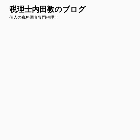
コ
税理士内田敦のブログ
ン
個人の税務調査専門税理士
テ
ン
ツ
へ
ス
キ
ッ
プ