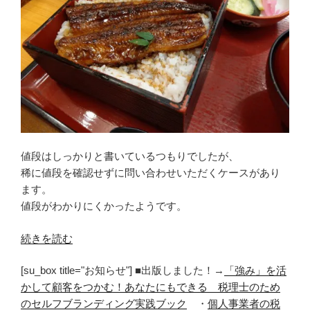
値段はしっかりと書いているつもりでしたが、
稀に値段を確認せずに問い合わせいただくケースがあり
ます。
値段がわかりにくかったようです。
“自
続きを読む
分
[su_box title="お知らせ"] ■出版しました！→
「強み」を活
で
かして顧客をつかむ！あなたにもできる 税理士のため
は
のセルフブランディング実践ブック
・
個人事業者の税
気