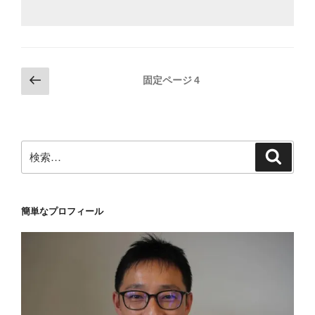
投
前
固定ページ
4
の
稿
ペ
の
ー
ペ
ジ
検
検
ー
索
索:
ジ
送
簡単なプロフィール
り