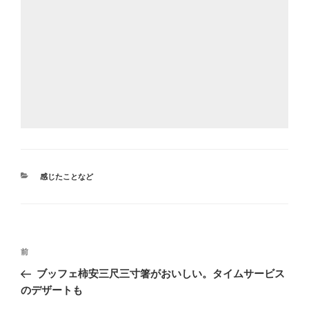
カ
感じたことなど
テ
ゴ
リ
ー
投
前
前
稿
の
ブッフェ柿安三尺三寸箸がおいしい。タイムサービス
ナ
投
のデザートも
ビ
稿