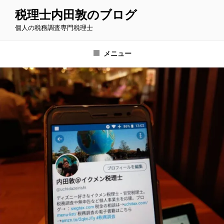
コ
税理士内田敦のブログ
ン
個人の税務調査専門税理士
テ
ン
ツ
メニュー
へ
ス
キ
ッ
プ