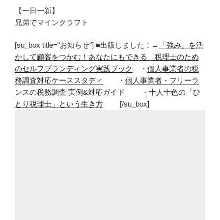
【一日一新】
兄弟でマインクラフト
[su_box title="お知らせ"] ■出版しました！→
「強み」を活
かして顧客をつかむ！あなたにもできる 税理士のため
のセルフブランディング実践ブック
・
個人事業者の税
務調査対応ケーススタディ
・
個人事業者・フリーラ
ンスの税務調査 実例&対応ガイド
・
十人十色の「ひ
とり税理士」という生き方
[/su_box]