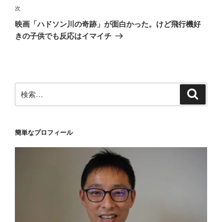
ゲ
次
次
の
ー
映画「ハドソン川の奇跡」が面白かった。けど飛行機好
投
シ
きの子供でも反応はイマイチ
稿
ョ
ン
検
検
索
索:
簡単なプロフィール