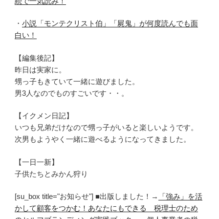
続で一気読み！
・
小説「モンテクリスト伯」「屍鬼」が何度読んでも面
白い！
【編集後記】
昨日は実家に。
甥っ子もきていて一緒に遊びました。
男3人なのでものすごいです・・。
【イクメン日記】
いつも兄弟だけなので甥っ子がいると楽しいようです。
次男もようやく一緒に遊べるようになってきました。
【一日一新】
子供たちとみかん狩り
[su_box title="お知らせ"] ■出版しました！→
「強み」を活
かして顧客をつかむ！あなたにもできる 税理士のため