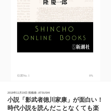
投
2018年11月19日
投稿者:
ATSUSHI
稿
小説「影武者徳川家康」が面白い！
日:
時代小説を読んだことなくても楽