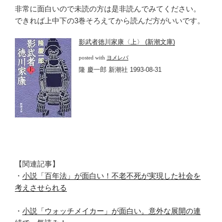
非常に面白いので未読の方は是非読んでみてください。
できれば上中下の3巻そろえてから読んだ方がいいです。
影武者徳川家康〈上〉 (新潮文庫)
posted with
ヨメレバ
隆 慶一郎 新潮社 1993-08-31
【関連記事】
・
小説「百年法」が面白い！不老不死が実現した社会を
考えさせられる
・
小説「ウォッチメイカー」が面白い。意外な展開の連