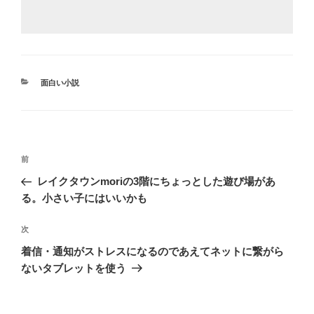
カ
面白い小説
テ
ゴ
リ
ー
投
前
前
稿
の
レイクタウンmoriの3階にちょっとした遊び場があ
ナ
投
る。小さい子にはいいかも
ビ
稿
ゲ
次
次
の
ー
着信・通知がストレスになるのであえてネットに繋がら
投
シ
ないタブレットを使う
稿
ョ
ン