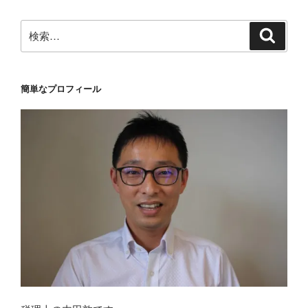
検
検
索
索:
簡単なプロフィール