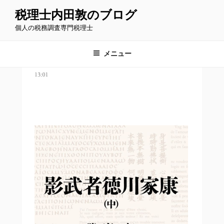
コ
税理士内田敦のブログ
ン
個人の税務調査専門税理士
テ
ン
ツ
メニュー
へ
ス
キ
ッ
プ