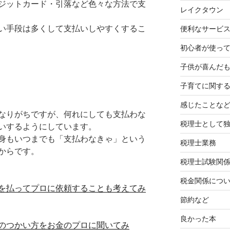
ジットカード・引落など色々な方法で支
レイクタウン
い手段は多くして支払いしやすくするこ
便利なサービ
初心者が使って
子供が喜んだ
子育てに関す
感じたことな
なりがちですが、何れにしても支払わな
税理士として
いするようにしています。
身もいつまでも「支払わなきゃ」という
税理士業務
からです。
税理士試験関
税金関係につ
を払ってプロに依頼することも考えてみ
節約など
良かった本
のつかい方をお金のプロに聞いてみ