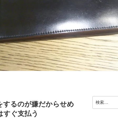
検
をするのが嫌だからせめ
索:
はすぐ支払う