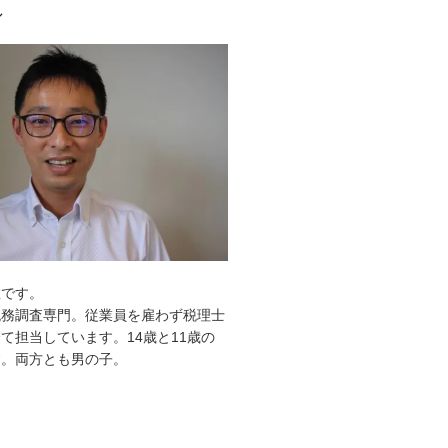
ル
敦です。
税務調査専門。従業員を雇わず税理士
て担当しています。14歳と11歳の
す。両方とも男の子。