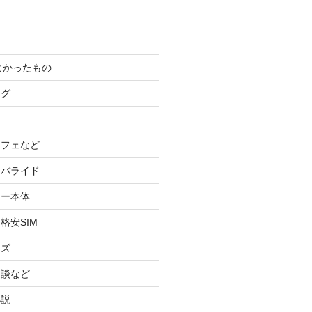
てよかったもの
ログ
カフェなど
イバライド
ケー本体
格安SIM
ッズ
験談など
小説