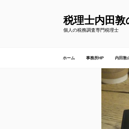
コ
ン
テ
税理士内田敦
ン
個人の税務調査専門税理士
ツ
へ
ス
キ
ホーム
事務所HP
内田敦
ッ
プ