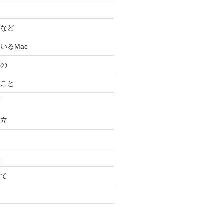
スなど
いるMac
もの
ること
ど
独立
係
いて