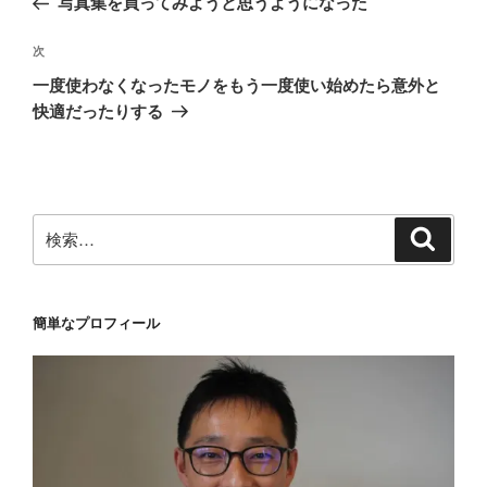
写真集を買ってみようと思うようになった
ナ
投
ビ
稿
次
次
ゲ
の
一度使わなくなったモノをもう一度使い始めたら意外と
投
ー
快適だったりする
稿
シ
ョ
ン
検
検
索
索:
簡単なプロフィール