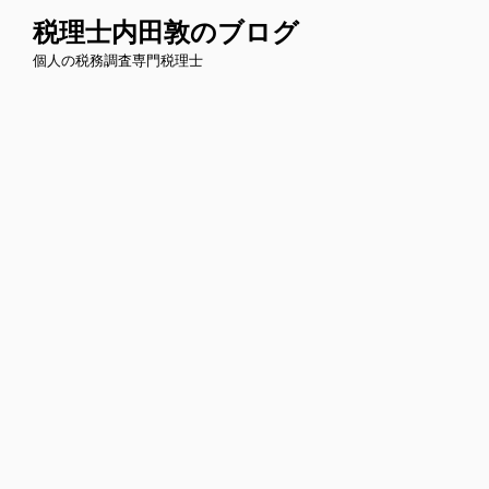
コ
税理士内田敦のブログ
ン
個人の税務調査専門税理士
テ
ン
ツ
へ
ス
キ
ッ
プ