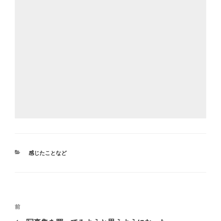
カ
感じたことなど
テ
ゴ
リ
ー
投
前
前
稿
の