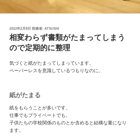
投
2022年2月8日
投稿者:
ATSUSHI
稿
相変わらず書類がたまってしまう
日:
ので定期的に整理
気づくと紙がたまってしまっています。
ペーパーレスを意識しているつもりなのに。
紙がたまる
紙をもらうことが多いです。
仕事でもプライベートでも。
子供たちの学校関係のものとか含めると結構な量になり
ます。