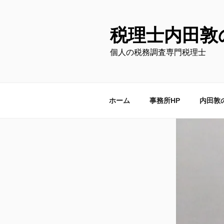
コ
ン
テ
税理士内田敦
ン
個人の税務調査専門税理士
ツ
へ
ス
キ
ホーム
事務所HP
内田敦
ッ
プ