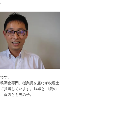
ル
敦です。
税務調査専門。従業員を雇わず税理士
て担当しています。14歳と11歳の
す。両方とも男の子。