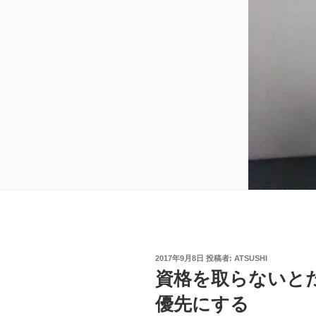
投
2017年9月8日
投稿者:
ATSUSHI
稿
資格を取らないと
日:
優先にする