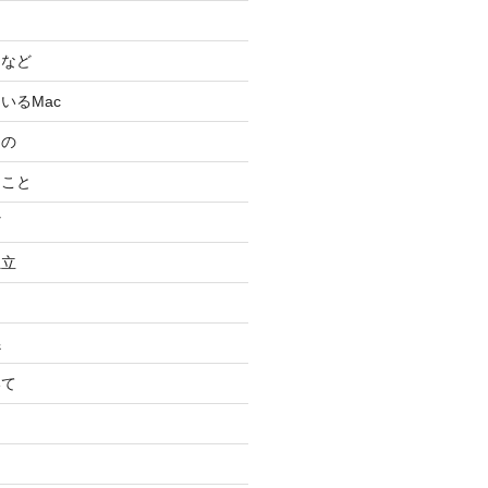
スなど
いるMac
もの
ること
ど
独立
係
いて