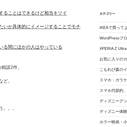
することはできるけど相当キツイ
カテゴリー
たいか具体的にイメージすることでモチ
IKEAで買っ
WordPressブ
いる間にほかの人はやっている
XPERIA Z Ultra
お気に入りの
の相談2件。
こもれび森の
スマホ・ガラ
など。
スマホ代節約、
ディズニーグ
う。。。
ディズニー体
ホラー映画・