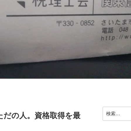
検
ただの人。資格取得を最
索: