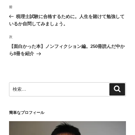
投
前
前
稿
の
税理士試験に合格するために。人生を賭けて勉強して
ナ
投
いるか自問してみましょう。
ビ
稿
ゲ
次
次
の
ー
【面白かった本】ノンフィクション編。250冊読んだ中か
投
シ
ら8冊を紹介
稿
ョ
ン
検
検
索
索:
簡単なプロフィール