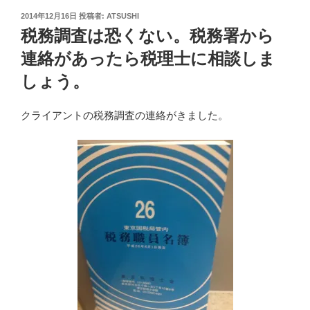
投
2014年12月16日
投稿者:
ATSUSHI
稿
税務調査は恐くない。税務署から
日:
連絡があったら税理士に相談しま
しょう。
クライアントの税務調査の連絡がきました。