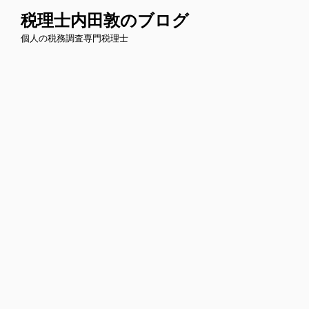
コ
税理士内田敦のブログ
ン
個人の税務調査専門税理士
テ
ン
ツ
へ
ス
キ
ッ
プ