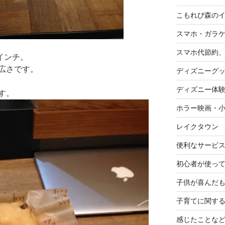
こもれび森の
スマホ・ガラ
スマホ代節約、
1インチ。
広さです。
ディズニーグ
ディズニー体
す。
ホラー映画・
レイクタウン
便利なサービ
初心者が使って
子供が喜んだ
子育てに関す
感じたことな