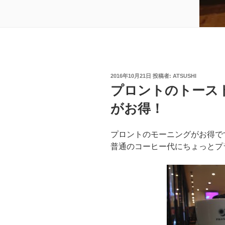
投
2016年10月21日
投稿者:
ATSUSHI
稿
プロントのトース
日:
がお得！
プロントのモーニングがお得で
普通のコーヒー代にちょっとプ