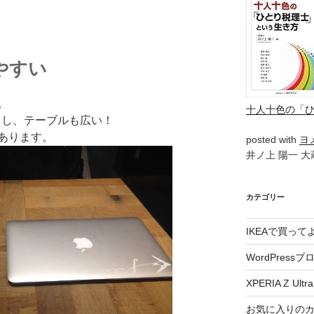
やすい
。
十人十色の「
あるし、テーブルも広い！
あります。
posted with
ヨ
井ノ上 陽一 大蔵
カテゴリー
IKEAで買っ
WordPressブ
XPERIA Z Ultra
お気に入りの