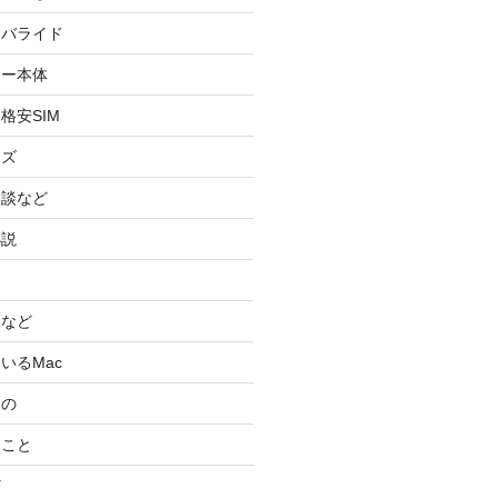
イバライド
ケー本体
格安SIM
ッズ
験談など
小説
スなど
いるMac
もの
ること
ど