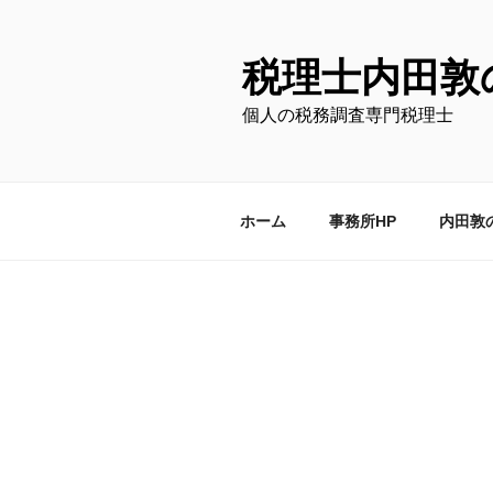
コ
ン
テ
税理士内田敦
ン
個人の税務調査専門税理士
ツ
へ
ス
キ
ホーム
事務所HP
内田敦
ッ
プ