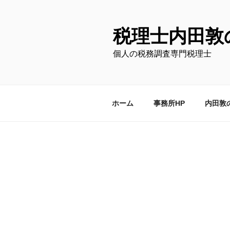
コ
ン
テ
税理士内田敦
ン
個人の税務調査専門税理士
ツ
へ
ス
キ
ホーム
事務所HP
内田敦
ッ
プ