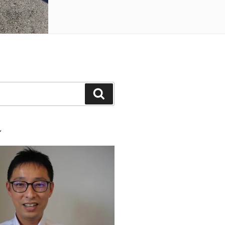
検
索
ル