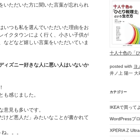
をいただいた方に聞いた言葉が忘れられ
はいつも私を選んでいただいた理由をお
レイクタウンによく行く、小さい子供が
、などなど嬉しい言葉をいただいていま
十人十色の「
ディズニー好きな人に悪い人はいないか
posted with
ヨ
井ノ上 陽一 大蔵
！
カテゴリー
とも感じました。
IKEAで買っ
な意見も多いです。
だけど悪人だ」みたいなことが書かれて
WordPressブ
XPERIA Z Ultra
うね。。。