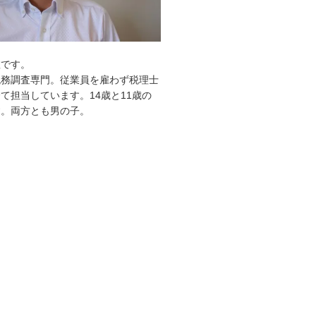
敦です。
税務調査専門。従業員を雇わず税理士
て担当しています。14歳と11歳の
す。両方とも男の子。