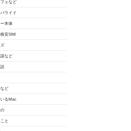
カフェなど
イバライド
ケー本体
格安SIM
ッズ
験談など
小説
スなど
いるMac
もの
ること