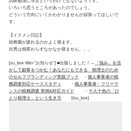
試験勉強に専念というわけでもないようです。
いろいろ思うところがあったのでしょう。
どういう方向にいくかわかりませんが頑張ってほしいで
す。
【イクメン日記】
幼稚園が疲れるのかよく寝ます。
次男は相変わらずなかなか寝ません。。。
[su_box title="お知らせ"] ■出版しました！→
「強み」を活
かして顧客をつかむ！あなたにもできる 税理士のため
のセルフブランディング実践ブック
・
個人事業者の税
務調査対応ケーススタディ
・
個人事業者・フリーラ
ンスの税務調査 実例&対応ガイド
・
十人十色の「ひ
とり税理士」という生き方
[/su_box]