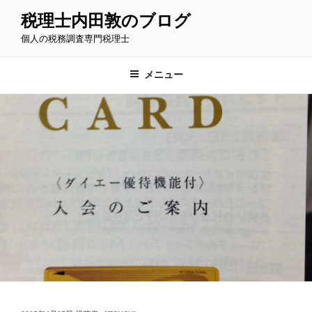
コ
税理士内田敦のブログ
ン
個人の税務調査専門税理士
テ
ン
ツ
メニュー
へ
ス
キ
ッ
プ