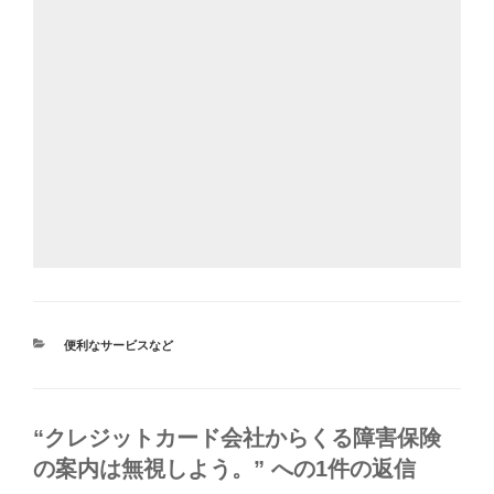
カ
便利なサービスなど
テ
ゴ
リ
ー
“クレジットカード会社からくる障害保険
の案内は無視しよう。” への1件の返信