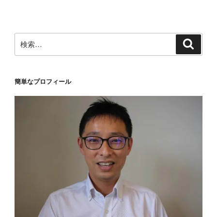
ョ
ン
検
検
索
索:
簡単なプロフィール