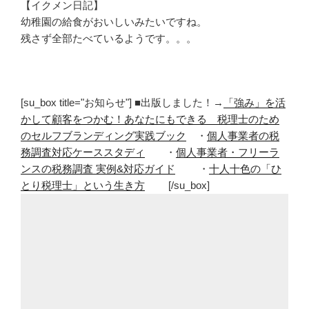
【イクメン日記】
幼稚園の給食がおいしいみたいですね。
残さず全部たべているようです。。。
[su_box title="お知らせ"] ■出版しました！→
「強み」を活
かして顧客をつかむ！あなたにもできる 税理士のため
のセルフブランディング実践ブック
・
個人事業者の税
務調査対応ケーススタディ
・
個人事業者・フリーラ
ンスの税務調査 実例&対応ガイド
・
十人十色の「ひ
とり税理士」という生き方
[/su_box]