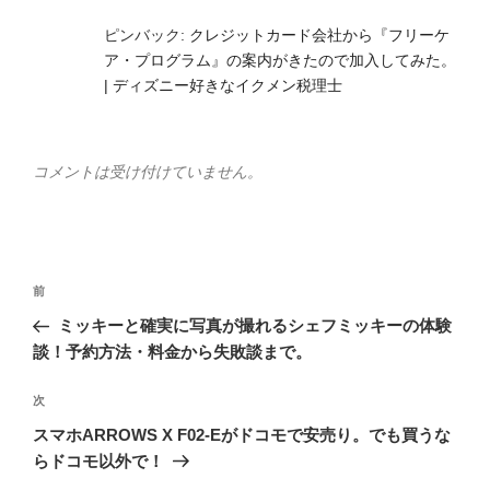
ピンバック:
クレジットカード会社から『フリーケ
ア・プログラム』の案内がきたので加入してみた。
| ディズニー好きなイクメン税理士
コメントは受け付けていません。
投
前
前
稿
の
ミッキーと確実に写真が撮れるシェフミッキーの体験
ナ
投
談！予約方法・料金から失敗談まで。
ビ
稿
ゲ
次
次
の
ー
スマホARROWS X F02-Eがドコモで安売り。でも買うな
投
シ
らドコモ以外で！
稿