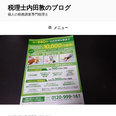
コ
税理士内田敦のブログ
ン
個人の税務調査専門税理士
テ
ン
ツ
メニュー
へ
ス
キ
ッ
プ