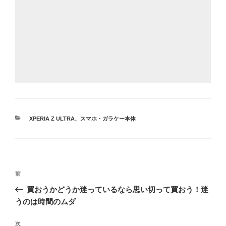
カ
XPERIA Z ULTRA
、
スマホ・ガラケー本体
テ
ゴ
リ
ー
投
前
前
稿
の
買おうかどうか迷っているなら思い切って買おう！迷
ナ
投
うのは時間のムダ
ビ
稿
ゲ
次
次