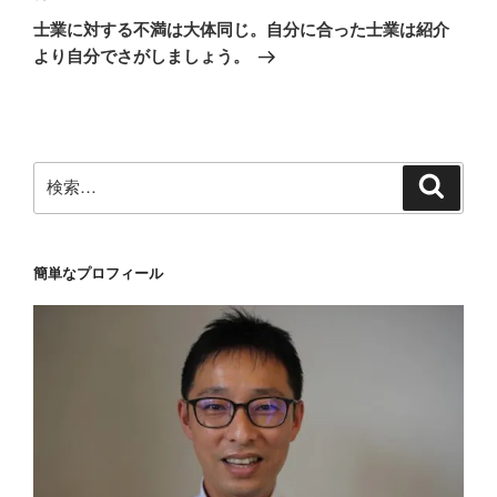
の
ー
士業に対する不満は大体同じ。自分に合った士業は紹介
投
シ
より自分でさがしましょう。
稿
ョ
ン
検
検
索
索:
簡単なプロフィール