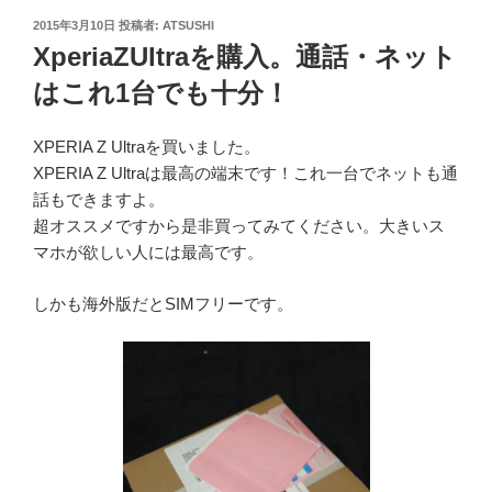
投
2015年3月10日
投稿者:
ATSUSHI
稿
XperiaZUltraを購入。通話・ネット
日:
はこれ1台でも十分！
XPERIA Z Ultraを買いました。
XPERIA Z Ultraは最高の端末です！これ一台でネットも通
話もできますよ。
超オススメですから是非買ってみてください。大きいス
マホが欲しい人には最高です。
しかも海外版だとSIMフリーです。