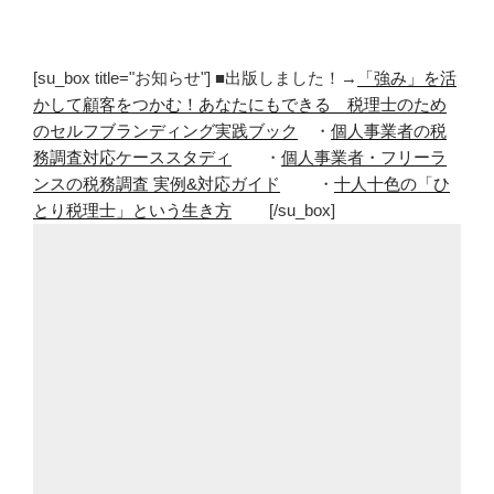
[su_box title="お知らせ"] ■出版しました！→
「強み」を活
かして顧客をつかむ！あなたにもできる 税理士のため
のセルフブランディング実践ブック
・
個人事業者の税
務調査対応ケーススタディ
・
個人事業者・フリーラ
ンスの税務調査 実例&対応ガイド
・
十人十色の「ひ
とり税理士」という生き方
[/su_box]