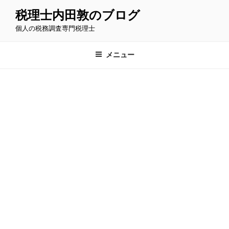
コ
税理士内田敦のブログ
ン
個人の税務調査専門税理士
テ
ン
ツ
メニュー
へ
ス
キ
ッ
プ