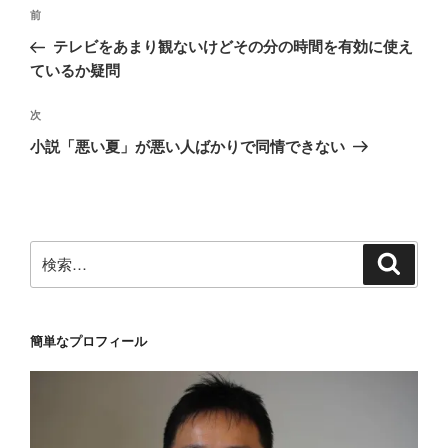
投
前
前
稿
の
テレビをあまり観ないけどその分の時間を有効に使え
ナ
投
ているか疑問
ビ
稿
ゲ
次
次
の
ー
小説「悪い夏」が悪い人ばかりで同情できない
投
シ
稿
ョ
ン
検
検
索
索:
簡単なプロフィール