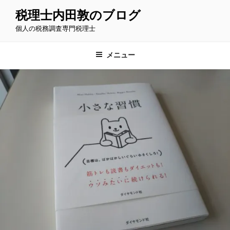
コ
税理士内田敦のブログ
ン
個人の税務調査専門税理士
テ
ン
ツ
メニュー
へ
ス
キ
ッ
プ