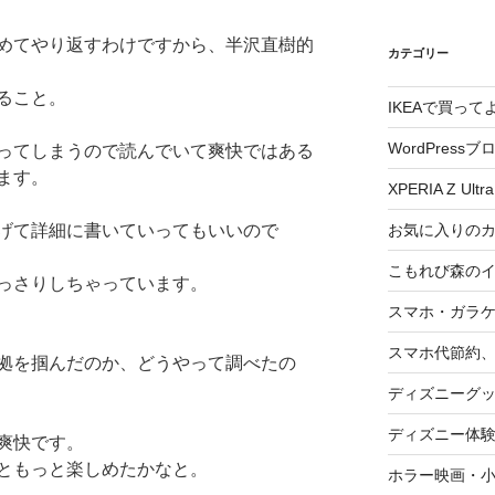
めてやり返すわけですから、半沢直樹的
カテゴリー
ること。
IKEAで買っ
WordPressブ
ってしまうので読んでいて爽快ではある
ます。
XPERIA Z Ultra
お気に入りの
げて詳細に書いていってもいいので
こもれび森の
っさりしちゃっています。
スマホ・ガラ
スマホ代節約、
拠を掴んだのか、どうやって調べたの
ディズニーグ
ディズニー体
爽快です。
ともっと楽しめたかなと。
ホラー映画・