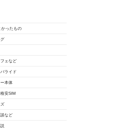
てよかったもの
ログ
カフェなど
イバライド
ケー本体
格安SIM
ッズ
験談など
小説