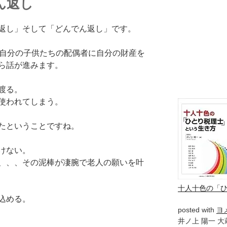
ん返し
返し」そして「どんでん返し」です。
、自分の子供たちの配偶者に自分の財産を
ら話が進みます。
渡る。
使われてしまう。
たということですね。
けない。
、、、その泥棒が凄腕で老人の願いを叶
十人十色の「
込める。
posted with
ヨ
井ノ上 陽一 大蔵