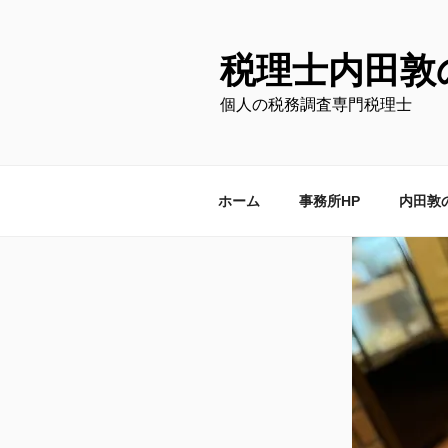
コ
ン
テ
税理士内田敦
ン
個人の税務調査専門税理士
ツ
へ
ス
キ
ホーム
事務所HP
内田敦
ッ
プ