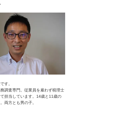
ル
敦です。
税務調査専門。従業員を雇わず税理士
て担当しています。14歳と11歳の
す。両方とも男の子。