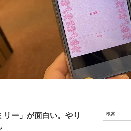
検
ミリー」が面白い。やり
索:
し