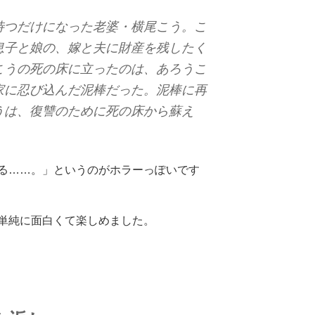
待つだけになった老婆・横尾こう。こ
息子と娘の、嫁と夫に財産を残したく
こうの死の床に立ったのは、あろうこ
家に忍び込んだ泥棒だった。泥棒に再
うは、復讐のために死の床から蘇え
る……。」というのがホラーっぽいです
単純に面白くて楽しめました。