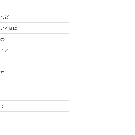
スなど
いるMac
もの
ること
ど
独立
係
いて