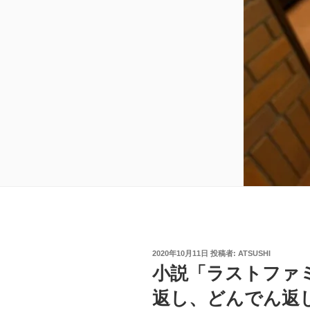
投
2020年10月11日
投稿者:
ATSUSHI
稿
小説「ラストファ
日:
返し、どんでん返