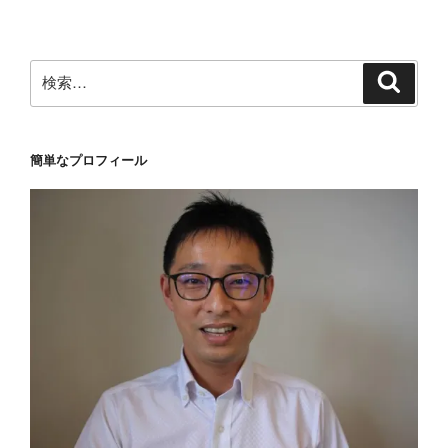
ン
検
検
索
索:
簡単なプロフィール