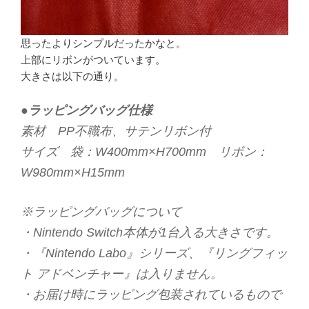
思ったよりシンプルだったかなと。
上部にリボンがついています。
大きさは以下の通り。
●ラッピングバッグ仕様
素材 PP不職布、サテンリボン付
サイズ 袋：W400mm×H700mm リボン：
W980mm×H15mm
※ラッピングバッグについて
・Nintendo Switch本体が1台入る大きさです。
・『Nintendo Labo』シリーズ、『リングフィッ
ト アドベンチャー』は入りません。
・お届け時にラッピング包装されているもので