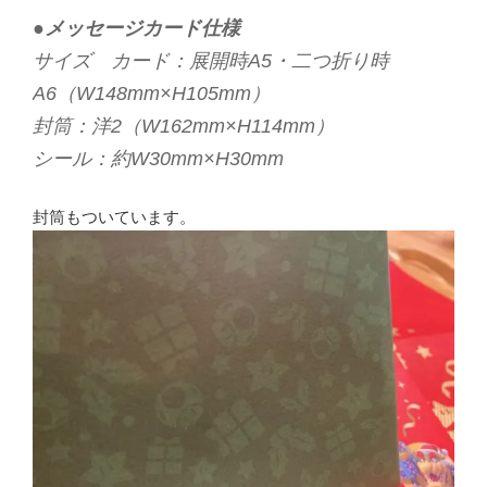
●メッセージカード仕様
サイズ カード：展開時A5・二つ折り時
A6（W148mm×H105mm）
封筒：洋2（W162mm×H114mm）
シール：約W30mm×H30mm
封筒もついています。