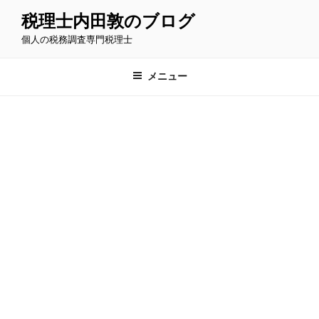
コ
税理士内田敦のブログ
ン
個人の税務調査専門税理士
テ
ン
ツ
メニュー
へ
ス
キ
ッ
プ