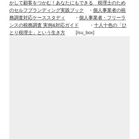
かして顧客をつかむ！あなたにもできる 税理士のため
のセルフブランディング実践ブック
・
個人事業者の税
務調査対応ケーススタディ
・
個人事業者・フリーラ
ンスの税務調査 実例&対応ガイド
・
十人十色の「ひ
とり税理士」という生き方
[/su_box]