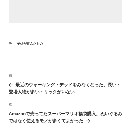
カ
子供が喜んだもの
テ
ゴ
リ
ー
投
前
前
稿
の
最近のウォーキング・デッドをみなくなった。長い・
ナ
投
登場人物が多い・リックがいない
ビ
稿
ゲ
次
次
の
ー
Amazonで売ってたスーパーマリオ福袋購入。ぬいぐるみ
投
シ
ではなく使えるモノが多くてよかった
稿
ョ