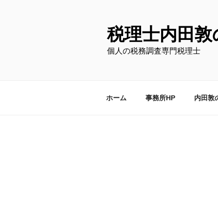
コ
ン
テ
税理士内田敦
ン
個人の税務調査専門税理士
ツ
へ
ス
キ
ホーム
事務所HP
内田敦
ッ
プ