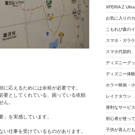
XPERIA Z Ultra
お気に入りの
こもれび森の
スマホ・ガラ
スマホ代節約、
ディズニーグ
ディズニー体
ホラー映画・
頼に応えるためには余裕が必要です。
必要としてくれている、困っている依頼
レイクタウン
せん。
便利なサービ
要」を実感しています。
初心者が使って
子供が喜んだ
ない仕事を受けているものがあります。