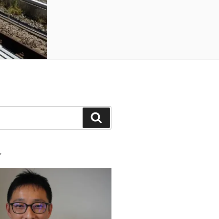
検
索
ル