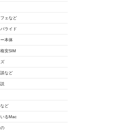
カフェなど
イバライド
ケー本体
格安SIM
ッズ
験談など
小説
スなど
いるMac
もの