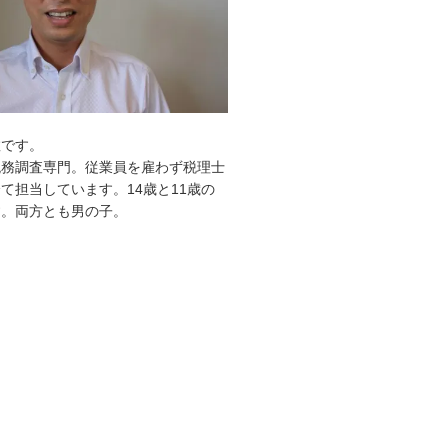
敦です。
税務調査専門。従業員を雇わず税理士
て担当しています。14歳と11歳の
す。両方とも男の子。