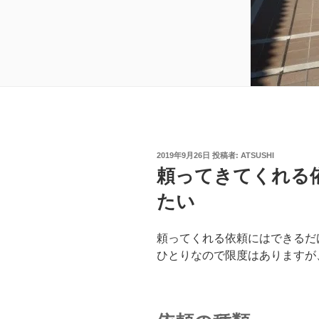
投
2019年9月26日
投稿者:
ATSUSHI
稿
頼ってきてくれる
日:
たい
頼ってくれる依頼にはできるだ
ひとりなので限度はありますが