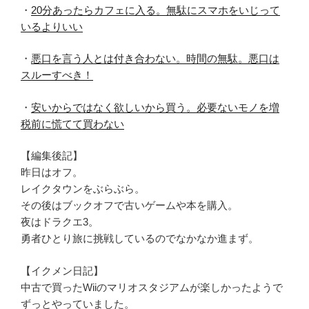
・
20分あったらカフェに入る。無駄にスマホをいじって
いるよりいい
・
悪口を言う人とは付き合わない。時間の無駄。悪口は
スルーすべき！
・
安いからではなく欲しいから買う。必要ないモノを増
税前に慌てて買わない
【編集後記】
昨日はオフ。
レイクタウンをぶらぶら。
その後はブックオフで古いゲームや本を購入。
夜はドラクエ3。
勇者ひとり旅に挑戦しているのでなかなか進まず。
【イクメン日記】
中古で買ったWiiのマリオスタジアムが楽しかったようで
ずっとやっていました。