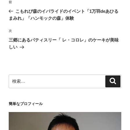
前
前
稿
の
こもれび森のイバライドのイベント「1万羽deあひる
ナ
投
まみれ」「ハンモックの森」体験
ビ
稿
ゲ
次
次
の
ー
三郷にあるパティスリー「 レ・コロレ」のケーキが美味
投
シ
しい
稿
ョ
ン
検
検
索
索:
簡単なプロフィール