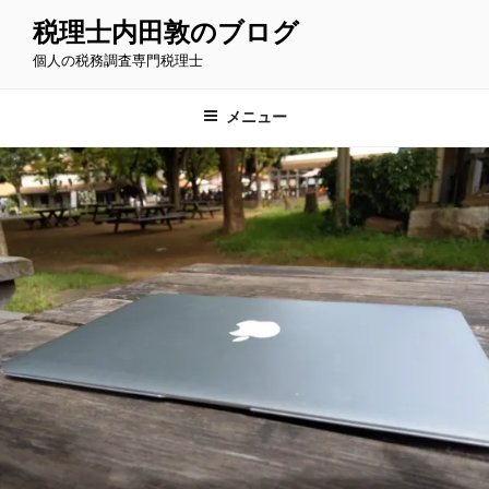
コ
税理士内田敦のブログ
ン
個人の税務調査専門税理士
テ
ン
ツ
メニュー
へ
ス
キ
ッ
プ