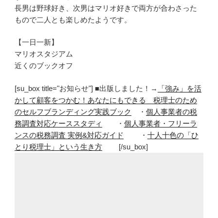
長男は野球好き、次男はマリオ好きで両方が合わさった
もので二人とも楽しめたようです。
【一日一新】
マリオスタジアム
近くのブックオフ
[su_box title="お知らせ"] ■出版しました！→
「強み」を活
かして顧客をつかむ！あなたにもできる 税理士のため
のセルフブランディング実践ブック
・
個人事業者の税
務調査対応ケーススタディ
・
個人事業者・フリーラ
ンスの税務調査 実例&対応ガイド
・
十人十色の「ひ
とり税理士」という生き方
[/su_box]