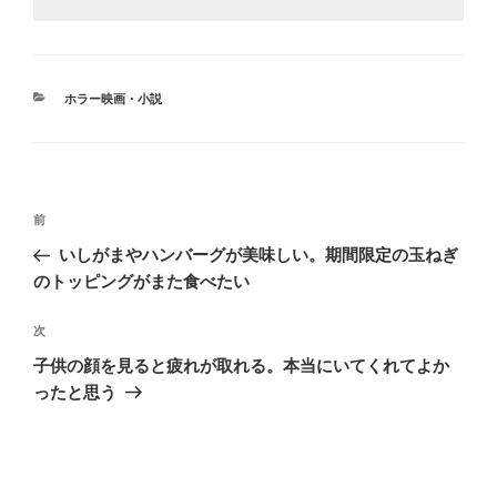
カ
ホラー映画・小説
テ
ゴ
リ
ー
投
前
前
稿
の
いしがまやハンバーグが美味しい。期間限定の玉ねぎ
ナ
投
のトッピングがまた食べたい
ビ
稿
ゲ
次
次
の
ー
子供の顔を見ると疲れが取れる。本当にいてくれてよか
投
シ
ったと思う
稿
ョ
ン