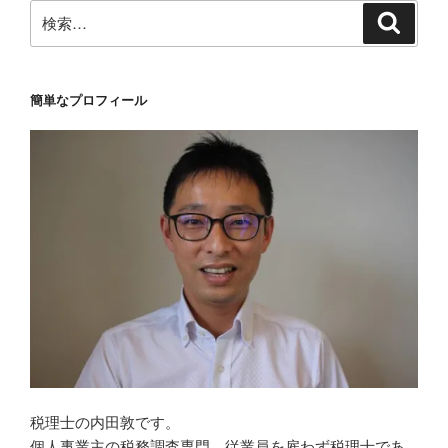
検
検
索
索:
簡単なプロフィール
税理士の内田敦です。
個人事業主の税務調査専門。従業員を雇わず税理士であ