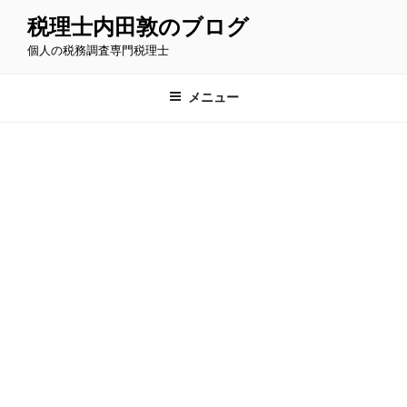
コ
税理士内田敦のブログ
ン
個人の税務調査専門税理士
テ
ン
ツ
メニュー
へ
ス
キ
ッ
プ