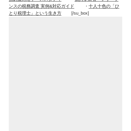
ンスの税務調査 実例&対応ガイド
・
十人十色の「ひ
とり税理士」という生き方
[/su_box]