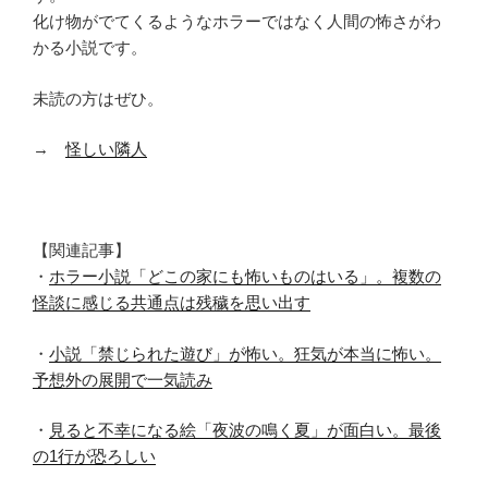
化け物がでてくるようなホラーではなく人間の怖さがわ
かる小説です。
未読の方はぜひ。
→
怪しい隣人
【関連記事】
・
ホラー小説「どこの家にも怖いものはいる」。複数の
怪談に感じる共通点は残穢を思い出す
・
小説「禁じられた遊び」が怖い。狂気が本当に怖い。
予想外の展開で一気読み
・
見ると不幸になる絵「夜波の鳴く夏」が面白い。最後
の1行が恐ろしい