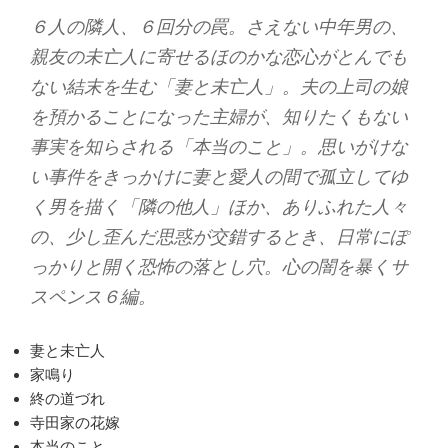
６人の隣人、６回分の罠。さえない中年男の、
親友の未亡人に寄せるほのかな恋心がとんでも
ない結末を生む「妻と未亡人」。夫の上司の娘
を預かることになった主婦が、知りたくもない
事実を知らされる「本当のこと」。思いがけな
い事件をきっかけに妻と愛人の間で孤立してゆ
く男を描く「隣の他人」ほか、ありふれた人々
の、少し歪んだ思惑が交錯するとき、日常にぽ
っかりと開く恐怖の落とし穴。心の闇を暴くサ
スペンス６編。
妻と未亡人
家鳴り
終の道づれ
寺田家の花嫁
本当のこと