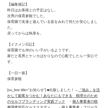
【編集後記】
昨日はお客様との予定はなし。
次男の保育参観でした。
保育園で友達と遊んでいる姿をみれて何だか安心しまし
た。
戻ってからは執筆を。
【イクメン日記】
保育園でも仲のいい子がいるようです。
家だと長男とケンカばかりなので心配でしたら一安心で
す。
【一日一新】
保育参観
[su_box title="お知らせ"] ■出版しました！→
「強み」を活
かして顧客をつかむ！あなたにもできる 税理士のため
のセルフブランディング実践ブック
・
個人事業者の税
務調査対応ケーススタディ
・
個人事業者・フリーラ