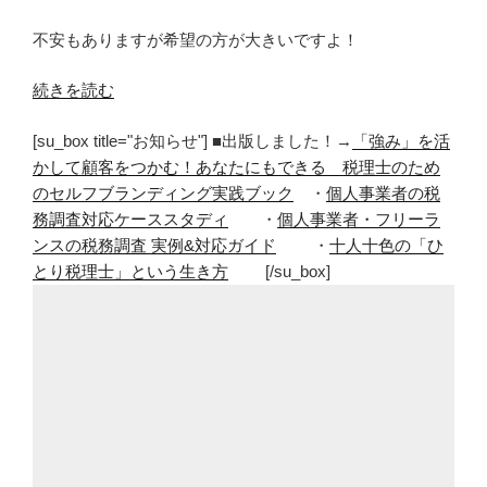
不安もありますが希望の方が大きいですよ！
“独
続きを読む
立
[su_box title="お知らせ"] ■出版しました！→
「強み」を活
し
かして顧客をつかむ！あなたにもできる 税理士のため
て
のセルフブランディング実践ブック
・
個人事業者の税
改
務調査対応ケーススタディ
・
個人事業者・フリーラ
め
ンスの税務調査 実例&対応ガイド
・
十人十色の「ひ
て
とり税理士」という生き方
[/su_box]
分
か
る
メ
リ
ッ
ト
と
デ