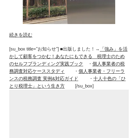
“税
続きを読む
理
[su_box title="お知らせ"] ■出版しました！→
「強み」を活
士
かして顧客をつかむ！あなたにもできる 税理士のため
事
のセルフブランディング実践ブック
・
個人事業者の税
務
務調査対応ケーススタディ
・
個人事業者・フリーラ
所
ンスの税務調査 実例&対応ガイド
・
十人十色の「ひ
へ
とり税理士」という生き方
[/su_box]
の
転
職
タ
イ
ミ
ン
グ