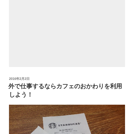
投
2016年2月2日
稿
外で仕事するならカフェのおかわりを利用
日:
しよう！