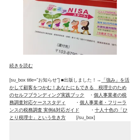
“ジ
続きを読む
ュ
[su_box title="お知らせ"] ■出版しました！→
「強み」を活
ニ
かして顧客をつかむ！あなたにもできる 税理士のため
ア
のセルフブランディング実践ブック
・
個人事業者の税
NISA
務調査対応ケーススタディ
・
個人事業者・フリーラ
の
ンスの税務調査 実例&対応ガイド
・
十人十色の「ひ
本
とり税理士」という生き方
[/su_box]
当
の
メ