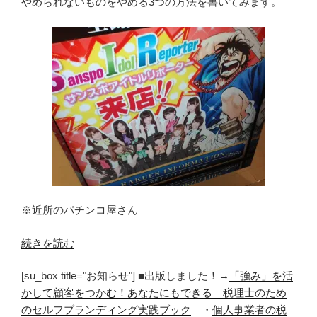
やめられないものをやめる3つの方法を書いてみます。
※近所のパチンコ屋さん
“や
続きを読む
め
[su_box title="お知らせ"] ■出版しました！→
「強み」を活
た
かして顧客をつかむ！あなたにもできる 税理士のため
い
のセルフブランディング実践ブック
・
個人事業者の税
の