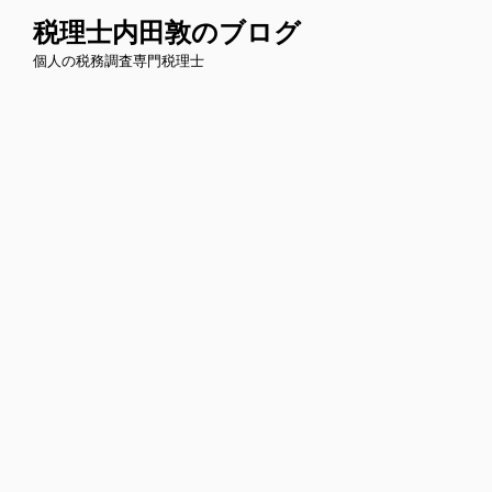
コ
税理士内田敦のブログ
ン
個人の税務調査専門税理士
テ
ン
ツ
へ
ス
キ
ッ
プ