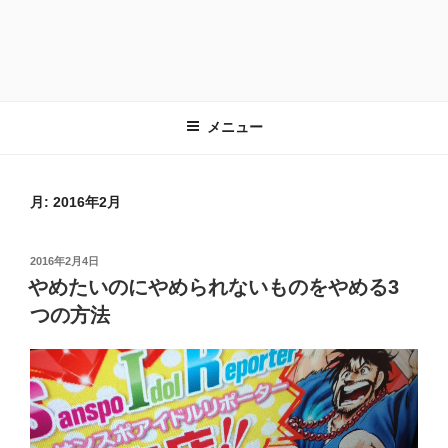
メニュー
月:
2016年2月
投
2016年2月4日
稿
やめたいのにやめられないものをやめる3
日:
つの方法