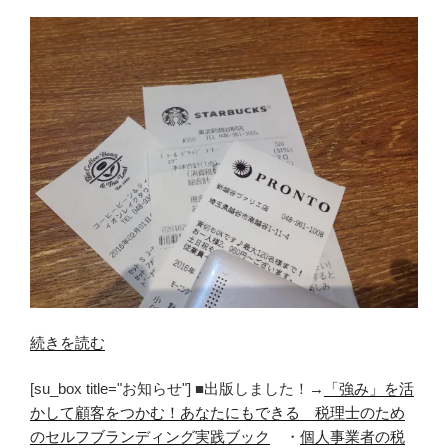
“外
続きを読む
で
[su_box title="お知らせ"] ■出版しました！→
「強み」を活
仕
かして顧客をつかむ！あなたにもできる 税理士のため
事
のセルフブランディング実践ブック
・
個人事業者の税
す