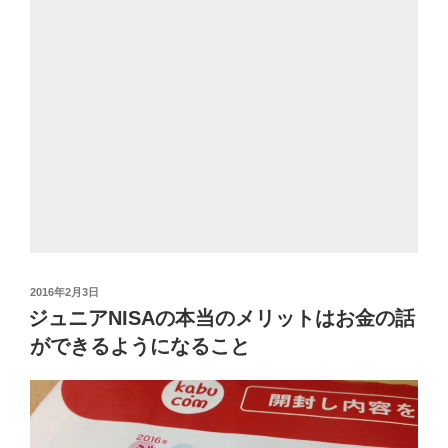
投
2016年2月3日
稿
ジュニアNISAの本当のメリットはお金の話
日:
ができるようになること