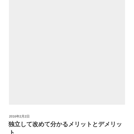
投
2016年2月2日
稿
独立して改めて分かるメリットとデメリッ
日:
ト