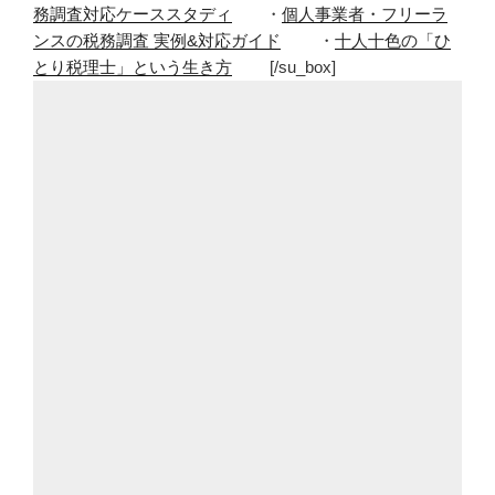
務調査対応ケーススタディ
・
個人事業者・フリーラ
る
ンスの税務調査 実例&対応ガイド
・
十人十色の「ひ
な
とり税理士」という生き方
[/su_box]
ら
カ
フ
ェ
の
お
か
わ
り
を
利
用
し
よ
う！”
の