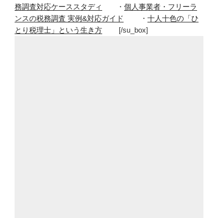
務調査対応ケーススタディ
・
個人事業者・フリーラ
に
ンスの税務調査 実例&対応ガイド
・
十人十色の「ひ
や
とり税理士」という生き方
[/su_box]
め
ら
れ
な
い
も
の
を
や
め
る
3
つ
の
方
法”
の