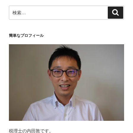
検
検
索
索:
簡単なプロフィール
税理士の内田敦です。