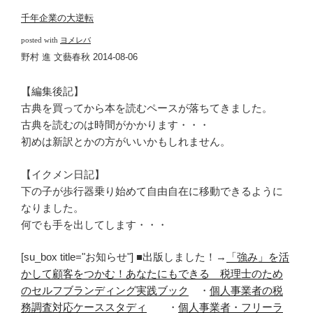
千年企業の大逆転
posted with
ヨメレバ
野村 進 文藝春秋 2014-08-06
【編集後記】
古典を買ってから本を読むペースが落ちてきました。
古典を読むのは時間がかかります・・・
初めは新訳とかの方がいいかもしれません。
【イクメン日記】
下の子が歩行器乗り始めて自由自在に移動できるように
なりました。
何でも手を出してします・・・
[su_box title="お知らせ"] ■出版しました！→
「強み」を活
かして顧客をつかむ！あなたにもできる 税理士のため
のセルフブランディング実践ブック
・
個人事業者の税
務調査対応ケーススタディ
・
個人事業者・フリーラ