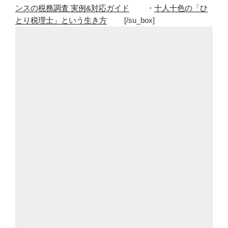
ンスの税務調査 実例&対応ガイド
・
十人十色の「ひ
とり税理士」という生き方
[/su_box]