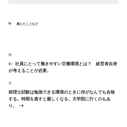
カ
感じたことなど
テ
ゴ
リ
ー
投
前
前
稿
の
社員にとって働きやすい労働環境とは？ 経営者自身
ナ
投
が考えることが必要。
ビ
稿
ゲ
次
次
の
ー
税理士試験は勉強できる環境のときに何がなんでも合格
投
シ
する。時期を逃すと厳しくなる。大学院に行くのもあ
稿
り。
ョ
ン