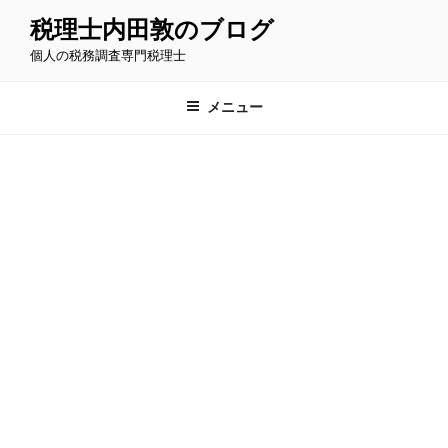
コ
税理士内田敦のブログ
ン
個人の税務調査専門税理士
テ
ン
ツ
メニュー
へ
ス
キ
ッ
プ