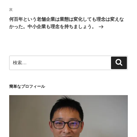
ビ
稿
ゲ
次
次
の
ー
何百年という老舗企業は業態は変化しても理念は変えな
投
シ
かった。中小企業も理念を持ちましょう。
稿
ョ
ン
検
検
索
索:
簡単なプロフィール