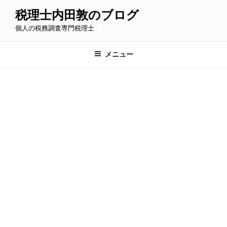
コ
税理士内田敦のブログ
ン
個人の税務調査専門税理士
テ
ン
ツ
メニュー
へ
ス
キ
ッ
プ