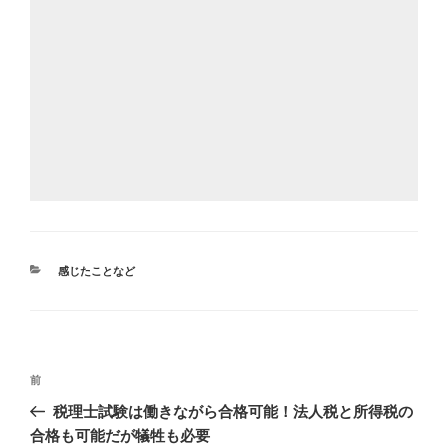
カ
感じたことなど
テ
ゴ
リ
ー
投
前
前
稿
の
税理士試験は働きながら合格可能！法人税と所得税の
ナ
投
合格も可能だが犠牲も必要