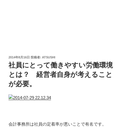
投
2014年8月16日
投稿者:
ATSUSHI
稿
社員にとって働きやすい労働環境
日:
とは？ 経営者自身が考えること
が必要。
会計事務所は社員の定着率が悪いことで有名です。