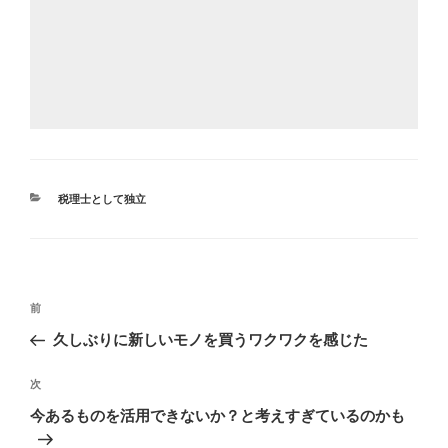
カ
税理士として独立
テ
ゴ
リ
ー
投
前
前
稿
の
久しぶりに新しいモノを買うワクワクを感じた
ナ
投
ビ
稿
次
次
ゲ
の
今あるものを活用できないか？と考えすぎているのかも
投
ー