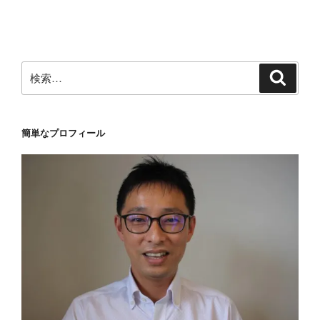
稿
シ
ョ
ン
検
検
索
索:
簡単なプロフィール