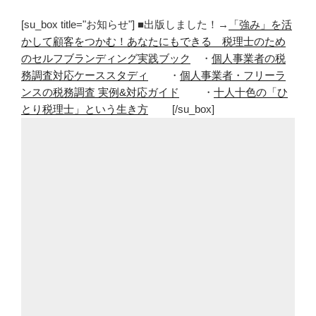
[su_box title="お知らせ"] ■出版しました！→
「強み」を活
かして顧客をつかむ！あなたにもできる 税理士のため
のセルフブランディング実践ブック
・
個人事業者の税
務調査対応ケーススタディ
・
個人事業者・フリーラ
ンスの税務調査 実例&対応ガイド
・
十人十色の「ひ
とり税理士」という生き方
[/su_box]