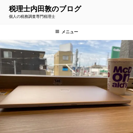
コ
税理士内田敦のブログ
ン
個人の税務調査専門税理士
テ
ン
ツ
メニュー
へ
ス
キ
ッ
プ