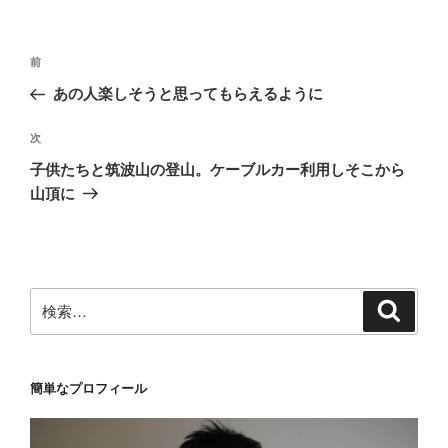
リ
ー
投
前
前
稿
の
あの人楽しそうと思ってもらえるように
ナ
投
ビ
稿
次
次
ゲ
の
子供たちと筑波山の登山。ケーブルカー利用しそこから
投
ー
山頂に
稿
シ
ョ
ン
検
検
索
索:
簡単なプロフィール