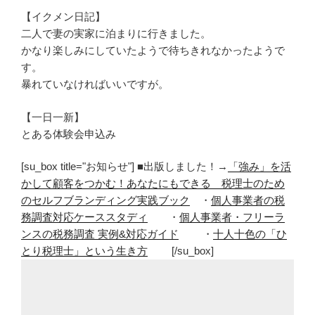
【イクメン日記】
二人で妻の実家に泊まりに行きました。
かなり楽しみにしていたようで待ちきれなかったようで
す。
暴れていなければいいですが。
【一日一新】
とある体験会申込み
[su_box title="お知らせ"] ■出版しました！→
「強み」を活
かして顧客をつかむ！あなたにもできる 税理士のため
のセルフブランディング実践ブック
・
個人事業者の税
務調査対応ケーススタディ
・
個人事業者・フリーラ
ンスの税務調査 実例&対応ガイド
・
十人十色の「ひ
とり税理士」という生き方
[/su_box]