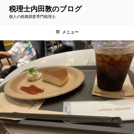
コ
税理士内田敦のブログ
ン
個人の税務調査専門税理士
テ
ン
ツ
メニュー
へ
ス
キ
ッ
プ