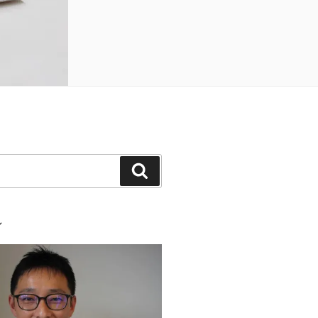
検
索
ル