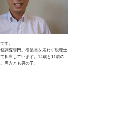
敦です。
税務調査専門。従業員を雇わず税理士
て担当しています。14歳と11歳の
す。両方とも男の子。