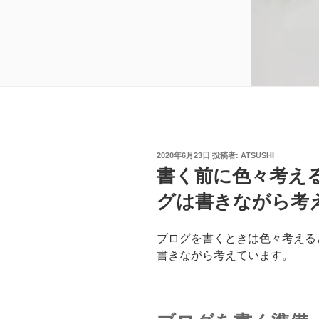
投
2020年6月23日
投稿者:
ATSUSHI
稿
書く前に色々考え
日:
グは書きながら考
ブログを書くときは色々考える
書きながら考えています。