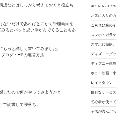
構成などはしっかり考えておくと役立ち
XPERIA Z Ultra
お気に入りの
けないだけであればとにかく管理画面を
こもれび森の
てみるとパッと思い浮かんでくることもあ
スマホ・ガラ
スマホ代節約、
にもっと詳しく書いてみました。
ディズニーグ
 ブログ・HPの運営方法
ディズニー体
ホラー映画・
レイクタウン
感したので何かやってみようかと
便利なサービ
初心者が使って
ァで読書して寝落ち。
子供が喜んだ