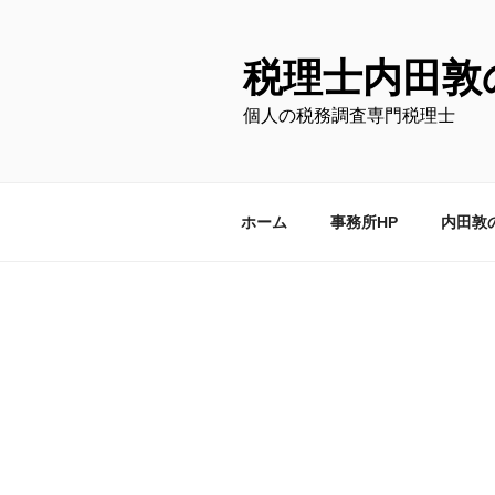
コ
ン
テ
税理士内田敦
ン
個人の税務調査専門税理士
ツ
へ
ス
キ
ホーム
事務所HP
内田敦
ッ
プ