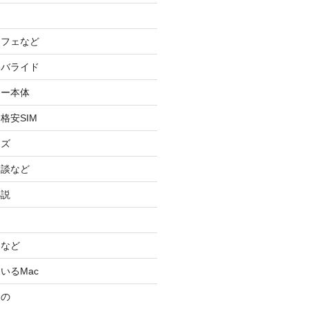
カフェなど
イバライド
ケー本体
格安SIM
ッズ
験談など
小説
スなど
いるMac
もの