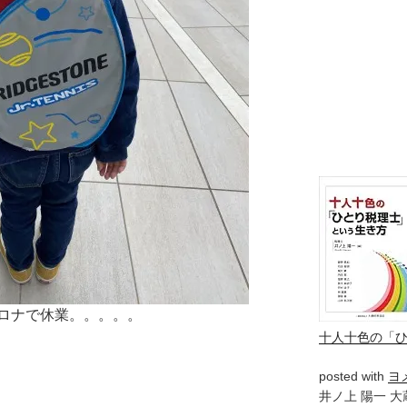
ロナで休業。。。。。
十人十色の「
posted with
ヨ
井ノ上 陽一 大蔵