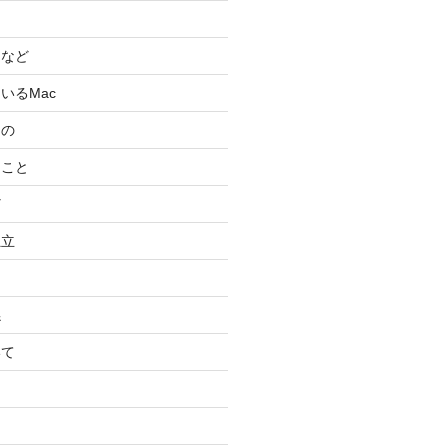
スなど
いるMac
もの
ること
ど
独立
係
いて