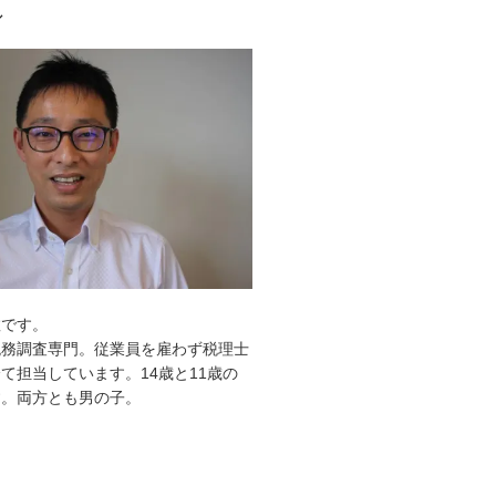
ル
敦です。
税務調査専門。従業員を雇わず税理士
て担当しています。14歳と11歳の
す。両方とも男の子。