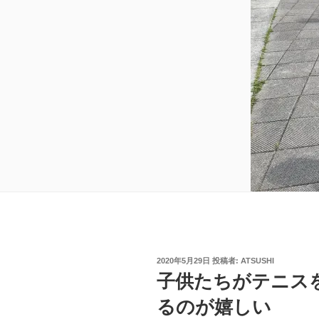
投
2020年5月29日
投稿者:
ATSUSHI
稿
子供たちがテニス
日:
るのが嬉しい