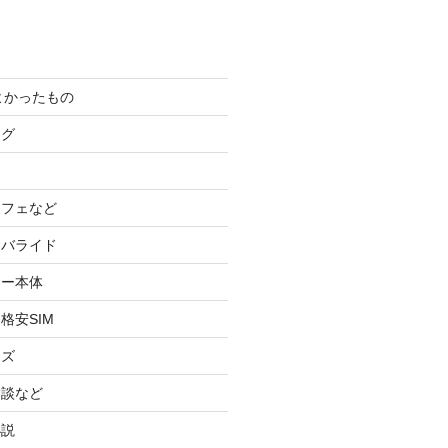
てよかったもの
ログ
カフェなど
イバライド
ケー本体
格安SIM
ッズ
験談など
小説