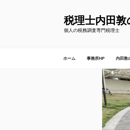
コ
ン
テ
税理士内田敦
ン
個人の税務調査専門税理士
ツ
へ
ス
キ
ホーム
事務所HP
内田敦
ッ
プ