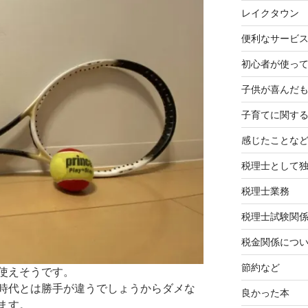
レイクタウン
便利なサービ
初心者が使って
子供が喜んだ
子育てに関す
感じたことな
税理士として
税理士業務
税理士試験関
税金関係につ
節約など
使えそうです。
時代とは勝手が違うでしょうからダメな
良かった本
ます。